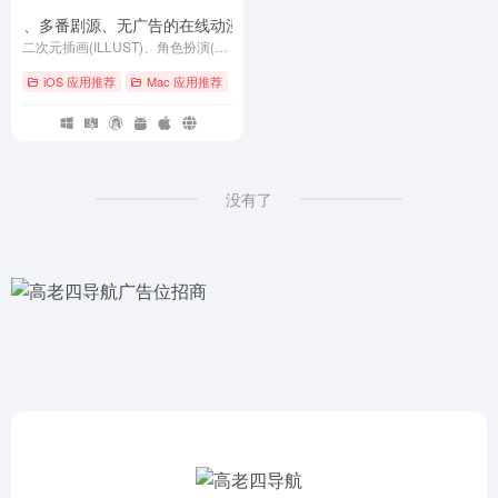
超分辨率、多番剧源、无广告的在线动漫追番看图弹幕 APP
- v1.4.1
二次元插画(ILLUST)、角色扮演(COSPLAY)爱好者社区，主要提供人气插画/人气COSER美图的浏览、搜索、下载与分享等服务。
iOS 应用推荐
Mac 应用推荐
# ACG
# Android
# cos
没有了