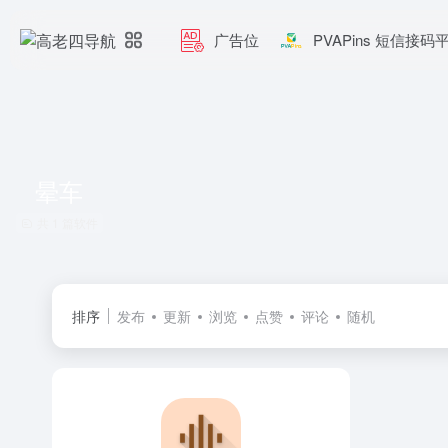
广告位
PVAPins 短信接码
晕车
共 1 篇软件
排序
发布
更新
浏览
点赞
评论
随机