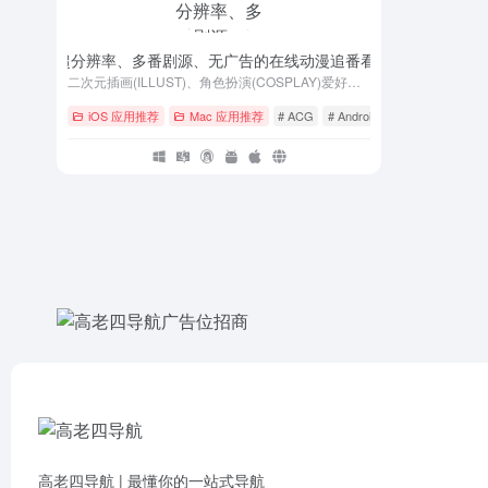
h – 一个支持超分辨率、多番剧源、无广告的在线动漫追番看图弹幕 APP
- v1.
二次元插画(ILLUST)、角色扮演(COSPLAY)爱好者社区，主要提供人气插画/人气COSER美图的浏览、搜索、下载与分享等服务。
iOS 应用推荐
Mac 应用推荐
# ACG
# Android
# cos
高老四导航 | 最懂你的一站式导航