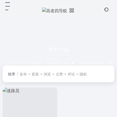
文学小说
共 1 篇书籍
小说是文学的一种样式，一般描写人物故事，塑造多种多样的人物
形象，但亦有例外。它是拥有不完整布局、发展及主题的文学作
排序
发布
更新
浏览
点赞
评论
随机
品。而对话是不是具有鲜明的个性，每个人物说的没有独特的语言
风格，是衡量小说水准的一个重要标准。