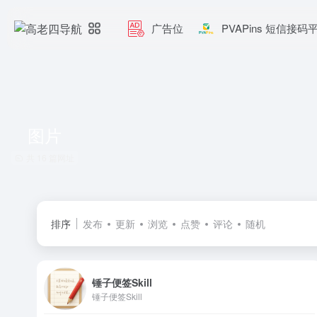
广告位
PVAPins 短信接码
图片
共 16 篇网址
排序
发布
更新
浏览
点赞
评论
随机
锤子便签Skill
锤子便签Skill