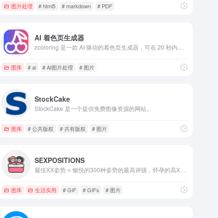
图片处理
# html5
# markdown
# PDF
AI 着色页生成器
zcoloring 是一款 AI 驱动的着色页生成器，可在 20 秒内根据文本描述创建独特的轮廓，而无需任何绘画技巧！
图库
# ai
# AI图片处理
# 图片
StockCake
StockCake 是一个提供免费图像资源的网站。
图库
# 公共版权
# 共有版权
# 图片
SEXPOSITIONS
最佳XX姿势 ⭐ 愉悦的300种姿势的最高评级，怀孕的高X和其他游戏的照片和GIFs
图库
生活实用
# GIF
# GIFs
# 图片