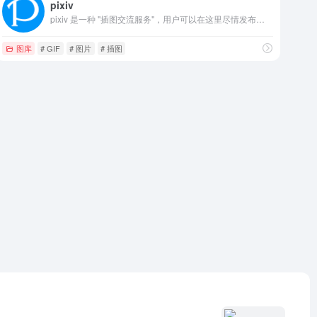
pixiv
pixiv 是一种 "插图交流服务"，用户可以在这里尽情发布和欣赏作品。 这里发布各种类型的作品，并举办用户发起的项目和制造商批准的竞赛。
图库
# GIF
# 图片
# 插图