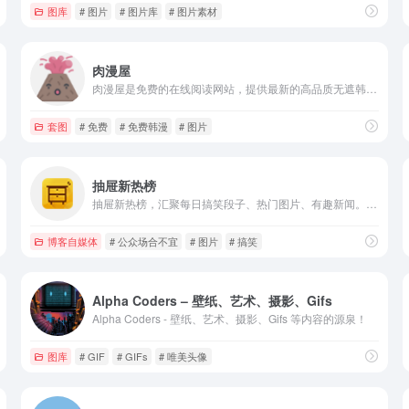
图库
# 图片
# 图片库
# 图片素材
肉漫屋
肉漫屋是免费的在线阅读网站，提供最新的高品质无遮韩国漫画。保证高清晰图片，高频率更新！
套图
# 免费
# 免费韩漫
# 图片
抽屉新热榜
抽屉新热榜，汇聚每日搞笑段子、热门图片、有趣新闻。它将微博、门户、社区、bbs、社交网站等海量内容聚合在一起，通过用户推荐生成最热榜单。看抽屉新热榜，每日热门、有趣资讯尽收眼底。
博客自媒体
# 公众场合不宜
# 图片
# 搞笑
Alpha Coders – 壁纸、艺术、摄影、Gifs
Alpha Coders - 壁纸、艺术、摄影、Gifs 等内容的源泉！
图库
# GIF
# GIFs
# 唯美头像