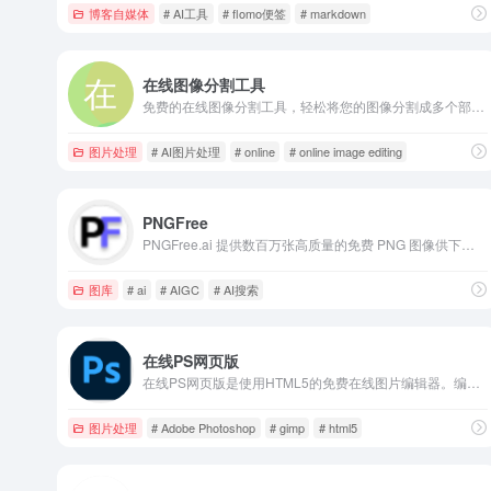
博客自媒体
# AI工具
# flomo便签
# markdown
在线图像分割工具
免费的在线图像分割工具，轻松将您的图像分割成多个部分。无论是用于设计、教学还是个人项目，我们的工具都提供简单易用的界面，让您快速完成任务。无需下载软件，随时随地在线使用，让图像处理变得高效又便捷。
图片处理
# AI图片处理
# online
# online image editing
PNGFree
PNGFree.ai 提供数百万张高质量的免费 PNG 图像供下载。探索 AI 工具，如 AI 背景移除器或 AI PNG 生成器，以简化您的工作。
图库
# ai
# AIGC
# AI搜索
在线PS网页版
在线PS网页版是使用HTML5的免费在线图片编辑器。编辑、调整照片，实现在线p图在线抠图、图像处理等功能
图片处理
# Adobe Photoshop
# gimp
# html5