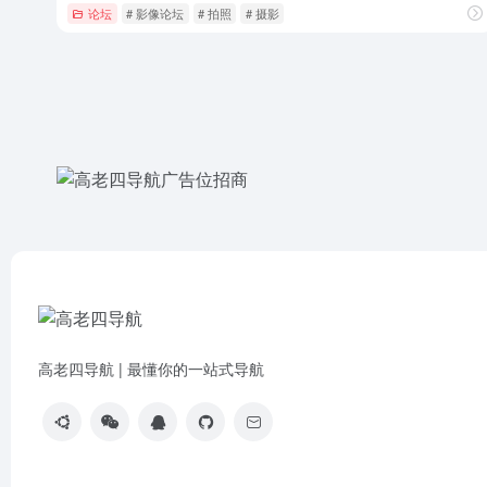
论坛
# 影像论坛
# 拍照
# 摄影
高老四导航 | 最懂你的一站式导航