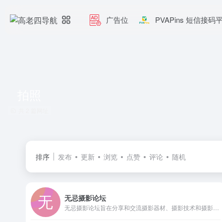
广告位
PVAPins 短信接码
拍照
共 2 篇网址
排序
发布
更新
浏览
点赞
评论
随机
无忌摄影论坛
无忌摄影论坛旨在分享和交流摄影器材、摄影技术和摄影作品，建有佳能、尼康、索尼、宾得等器材（机身、镜头、附件等）品牌版块，设有自然摄影、人像摄影、旅游摄影、黑白摄影、商业摄影等专门技术探讨与分享版块