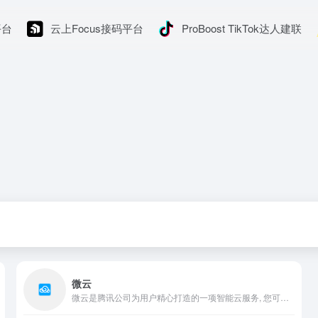
平台
云上Focus接码平台
ProBoost TikTok达人建联
微云
微云是腾讯公司为用户精心打造的一项智能云服务, 您可以通过微云方便地在手机和电脑之间同步文件、推送照片和传输数据。