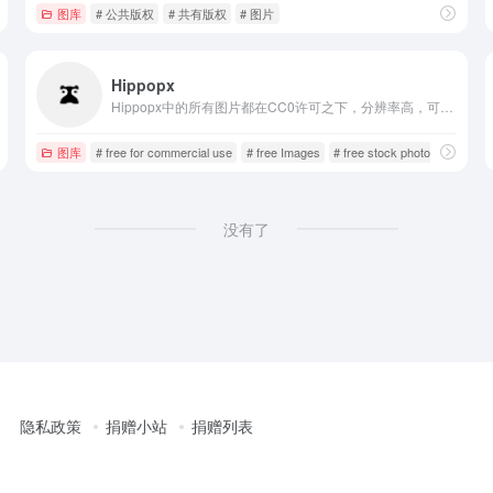
图库
# 公共版权
# 共有版权
# 图片
Hippopx
Hippopx中的所有图片都在CC0许可之下，分辨率高，可免费用于商业和个人使用，不需要署名。
图库
# free for commercial use
# free Images
# free stock photos
没有了
隐私政策
捐赠小站
捐赠列表