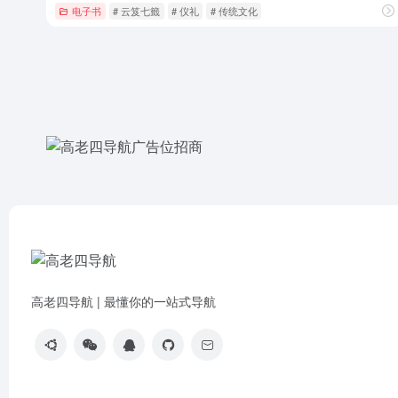
电子书
# 云笈七籤
# 仪礼
# 传统文化
高老四导航 | 最懂你的一站式导航