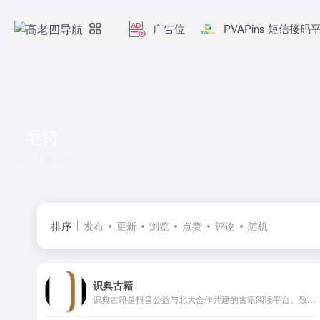
广告位
PVAPins 短信接码
毛诗
共 1 篇网址
排序
发布
更新
浏览
点赞
评论
随机
识典古籍
识典古籍是抖音公益与北大合作共建的古籍阅读平台。致力于为用户提供免费公开、稳定、快速、方便的检索和阅读古籍的服务。