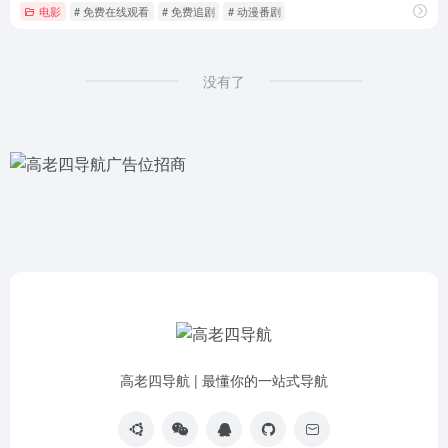
电影
# 免费在线观看
# 免费追剧
# 动漫番剧
没有了
高老四导航 | 最懂你的一站式导航