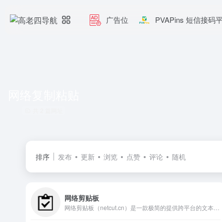
广告位
PVAPins 短信接码
网络复制粘贴
共 2 篇网址
排序
发布
更新
浏览
点赞
评论
随机
网络剪贴板
网络剪贴板（netcut.cn）是一款极简的提供跨平台的文本复制粘贴和全格式文件传送的在线工具，操作简单，让数据传送更简单