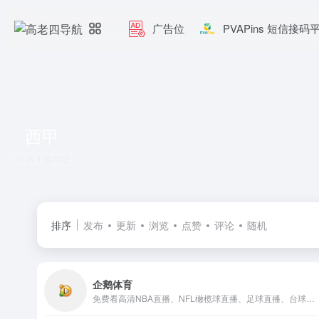
广告位
PVAPins 短信接码
西甲
共 1 篇网址
排序
发布
更新
浏览
点赞
评论
随机
企鹅体育
免费看高清NBA直播、NFL橄榄球直播、足球直播、台球直播、CBA、欧冠意甲西甲直播同时还有国家健美冠军直播健身教你减肥练出好身材，更有高颜值美女主播解说体育赛事。