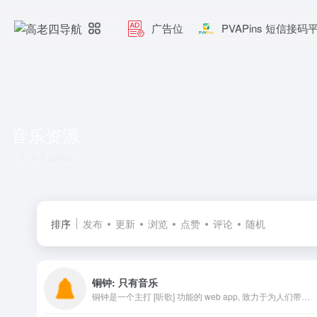
广告位
PVAPins 短信接码
音乐资源
共 2 篇网址
排序
发布
更新
浏览
点赞
评论
随机
铜钟: 只有音乐
铜钟是一个主打 [听歌] 功能的 web app, 致力于为人们带来卓越的听歌体验。铜钟有着丰富的音乐资源，简洁清爽的 UI 和方便的交互。在铜钟上，你不仅可以方便地找到并聆听你喜欢的歌曲，还可以将它们保存下来...