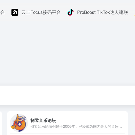
平台
云上Focus接码平台
ProBoost TikTok达人建联
捌零音乐论坛
捌零音乐论坛创建于2006年，已经成为国内最大的音乐论坛之一。内有丰富的无损音乐资源、DSD资源、高清演唱会MV等。专业发烧音乐试听,最新专辑,发烧器材评测,HD高清MV信息交流 。