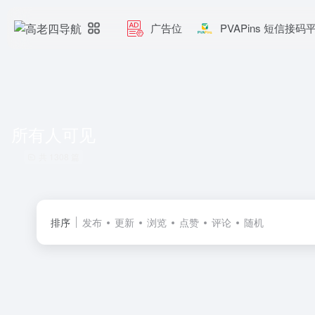
广告位
PVAPins 短信接码
所有人可见
共 1308 篇
排序
发布
更新
浏览
点赞
评论
随机