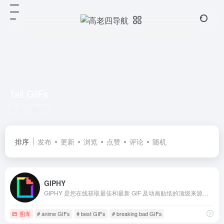
fail GIFs
共 1 篇网址
排序
发布
更新
浏览
点赞
评论
随机
GIPHY
GIPHY 是您在线获取最佳和最新 GIF 及动画贴纸的顶级来源。从有趣的 GIF、反应 GIF 到独特的 GIF 等，应有尽有。
图库
# anime GIFs
# best GIFs
# breaking bad GIFs