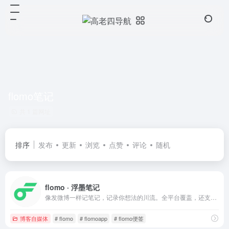
flomo笔记
共 1 篇网址
排序
发布
更新
浏览
点赞
评论
随机
flomo · 浮墨笔记
像发微博一样记笔记，记录你想法的川流。全平台覆盖，还支持微信服务号输入。
博客自媒体
# flomo
# flomoapp
# flomo便签