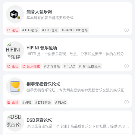
知音人音乐网
基本所有的音乐都需要积分或...
论坛
# DTS音乐
# HIFI音乐
# SACD/DSD音乐
HIFINI 音乐磁场
HiFiTi 是一个集音乐发现、欣赏、分享和交流于一体的在线分享平台。我们拥有海量的音乐库，覆盖了流行、摇滚、欧美、日韩等多种音乐风格，如果您有需求, 请注册账号并发布信息、详细描述歌曲信息等, 我们会尽力帮您寻找HiFiTi MUSIC BBS - HiFiTi.COM
论坛
音乐搜索
# DTS音乐
# FLAC
# HiFi无损音乐
捌零无损音乐论坛
捌零无损音乐论坛，专为网友提供各种无损音乐交流的娱乐互动平台和无损音乐下载网站。主要有FLAC,APE,DTS,WAV 等各种无损音乐下载.
论坛
# APE
# DTS音乐
# FLAC
DSD原音论坛
DSD原音论坛是一个专注于高品质音乐分享的社区，提供DSD、FLAC等无损音乐资源。在这里，您可以与其他音乐爱好者交流心得，发现更多优秀作品。