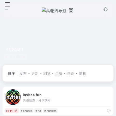
mteam
共 2 篇网址
排序
发布
更新
浏览
点赞
评论
随机
invites.fun
兴趣使然，分享快乐
PT 站
# chdbits
# hd
# hdchina