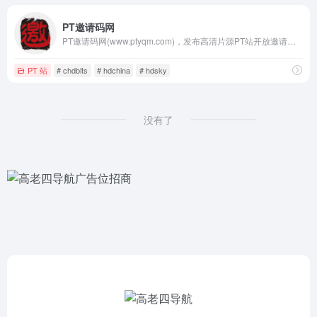
PT邀请码网
PT邀请码网(www.ptyqm.com)，发布高清片源PT站开放邀请注册信息，提供mteam、hdsky、chdbits、hdchina、TTG PT站、hdroad等高清PT邀请码，传授高清片源PT站生存策略，以及过PT站考核技巧。发布家用NAS存储、家庭影院音响、投影等设备资讯。
PT 站
# chdbits
# hdchina
# hdsky
没有了