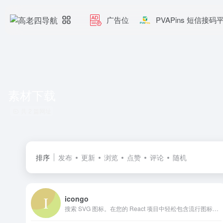
广告位
PVAPins 短信接码
素材下载
共 2 篇网址
排序
发布
更新
浏览
点赞
评论
随机
icongo
搜索 SVG 图标。在您的 React 项目中轻松包含流行图标，并提供将 SVG 转换为 React 组件的简便工具。