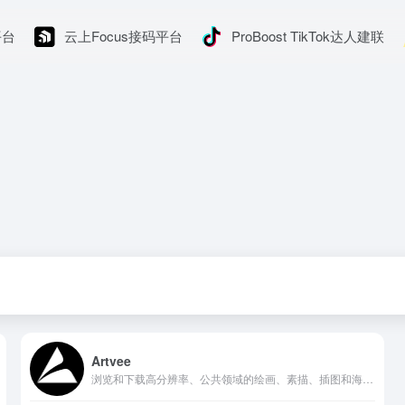
平台
云上Focus接码平台
ProBoost TikTok达人建联
Artvee
浏览和下载高分辨率、公共领域的绘画、素描、插图和海报。