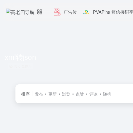
广告位
PVAPins 短信接码
xml转json
共 0 篇网址
排序
发布
更新
浏览
点赞
评论
随机