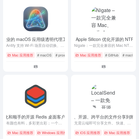
fy – 专业的 macOS 应用级透明代理工具
Nigate – 一款完全兼容 Mac、专为 Apple Silicon 优化开源的 
- 最新版
Antify 支持 Wi-Fi 场景自动切换、实时连接监控、CLI 工具代理、DNS 防污染、子进程自动识别。解决 Xcode/SwiftPM 慢、Claude/Cursor 不走代理。比 Proxifier 更智能，比 Little Snitch 更轻量。
Nigate：一款完全兼容的 Mac NTFS 读写解决方案，专为 Apple Silicon 优化。开源的 Mac NTFS 实用工具，提供 NTFS 驱动器的读写访问、挂载及管理功能。
Mac 应用推荐
# macOS
# proxy
# 代理
Mac 应用推荐
# GitHub
# macOS
和顺手的开源 Redis 桌面客户端 – TinyRDM
LocalSend – 一款免费、开源、跨平台的文件分享到
- v1.2.5
有颜也有料，多彩更出彩；一个更现代化的 Redis 桌面管理客户端
无需云端即可分享文件。 快速、私密、离线。 面向所有人的开源跨平台文件共享。
Mac 应用推荐
Windows 应用推荐
# GitHub
iOS 应用推荐
# Linux
# macOS
Mac 应用推荐
# A