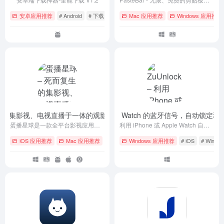
安卓应用推荐
# Android
# 下载
# 传输
Mac 应用推荐
Windows 应用推荐
复生的集影视、电视直播于一体的观影平台 APP
ZuUnlock – 利用 iPhone 或 Apple Watch 的蓝牙信号，自动锁定
- danbo_1207
蛋播星球是一款全平台影视应用，提供海量高清电影、电视剧、综艺、动漫等资源，支持手机、平板、电脑多设备观看。智能推荐、多语言字幕、离线下载，打造极致观影体验。
利用 iPhone 或 Apple Watch 自动锁定和解锁 Windows 电脑。靠近自动解锁，离开自动锁屏，无需输入密码，无需额外硬件。支持 Windows 10/11。
iOS 应用推荐
Mac 应用推荐
# Android
Windows 应用推荐
# iOS
# macOS
# iOS
# Windo