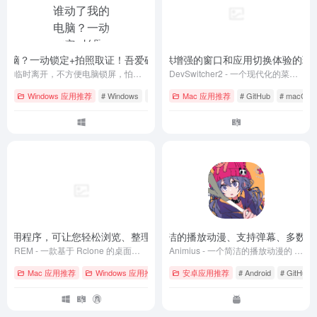
电脑？一动锁定+拍照取证！吾爱破解专供免费版~
DevSwitcher2 – 一个提供增强的窗口和应用切换体验的
- 最新版
临时离开，不方便电脑锁屏，怕他人偷看？操作笔记本、电脑等即锁屏+拍照留证
DevSwitcher2 - 一个现代化的菜单栏应用，提供增强的窗口和应用切换体验，让您的工作流程更加流畅。
Windows 应用推荐
# Windows
# 下载
# 免费
Mac 应用推荐
# GitHub
# macOS
e 的桌面应用程序，可让您轻松浏览、整理和传输各个云存储中的文件
Animius – 一个简洁的播放动漫、支持弹幕、多数据源
- v0.5.0
REM - 一款基于 Rclone 的桌面应用程序，可让您轻松浏览、整理和传输各个云存储中的文件
Animius - 一个简洁的播放动漫的 App，支持弹幕，多数据源等，使用 Jetpack Compose 进行开发
Mac 应用推荐
Windows 应用推荐
# GitHub
安卓应用推荐
# Linux
# Android
# macOS
# GitHub