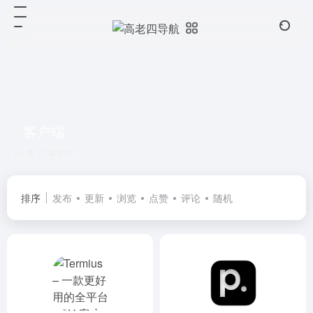
客户端
共 37 篇软件
排序
发布
更新
浏览
点赞
评论
随机