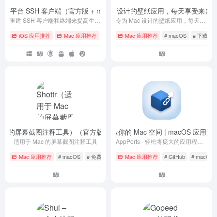
用的全平台 SSH 客户端（官方版 + macOS asar 破解）
pap.er 优雅壁纸 – 专为 Mac 设计的壁纸应用，每天享受
- v9.41.1
重建 SSH 客户端和终端来提高生产力并促进工程师的协作
专为 Mac 设计的壁纸应用，每天享受来自全球新鲜精美的壁纸
iOS 应用推荐
Mac 应用推荐
# Android
Mac 应用推荐
# iOS
# Linux
# macOS
# 下载
 Mac 的屏幕截图注释工具）（官方版 + 无需破解）
AppPorts – 释放你的 Mac 空间 | macOS 应用
- v1.9.1
适用于 Mac 的屏幕截图注释工具
AppPorts - 轻松将庞大的应用程序迁移至外部存储，同时保持系统无感运行。 智能链接 · 安全可靠 · 随时还原
Mac 应用推荐
# macOS
# 免费
# 客户端
Mac 应用推荐
# GitHub
# macOS