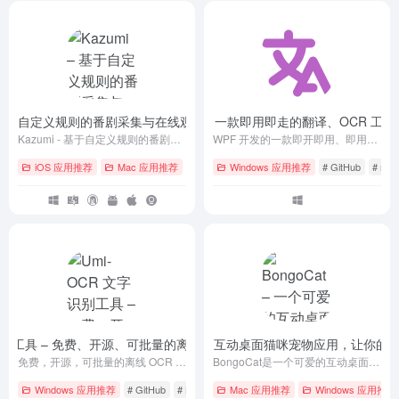
 – 基于自定义规则的番剧采集与在线观看程序
STranslate – 一款即用即走的翻译、OCR 工具
- v1.7.3
Kazumi - 基于自定义规则的番剧采集APP，支持流媒体在线观看，支持弹幕，支持实时超分辨率。
WPF 开发的一款即开即用、即用即走的翻译、OCR工具
iOS 应用推荐
Mac 应用推荐
# Android
Windows 应用推荐
# GitHub
# iOS
# GitHub
# ma
字识别工具 – 免费、开源、可批量的离线 OCR 软件
BongoCat – 一个可爱的互动桌面猫咪宠物应用，让你
- v2.1.5
免费，开源，可批量的离线 OCR 软件
BongoCat是一个可爱的互动桌面宠物应用，让你的桌面充满乐趣！
Windows 应用推荐
# GitHub
# Linux
# ocr
Mac 应用推荐
Windows 应用推荐