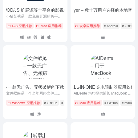
持 VOD/JS 扩展源等全平台的影视播放器
椒盐音乐 Salt Player – 数十万用户选择的本地音
- release-v2.5.9-1
小猫影视是一款免费开源的跨平台视频播放器，支持Android、Windows、macOS、iOS与Linux，基于Flutter开发，提供简洁界面、JS扩展源自定义及无广告纯净体验，让你轻松追剧、管理媒体库，随时畅享本地与在线视频！
iOS 应用推荐
Mac 应用推荐
# Android
安卓应用推荐
# GitHub
# iOS
# Android
# GitHub
蚣 – 一款无广告、无须破解的下载神器
AlDente – 用于 MacBook 的 ALL-IN-ONE 充电限制器应用
- v2.82
文件蜈蚣是一个全能网络文件上传/下载器, BitTorrent客户端, WebDAV客户端, FTP客户端, 和SSH客户端.
AlDente 为您提供延长 MacBook 电池寿命所需的工具。
Windows 应用推荐
# GitHub
# Windows
Mac 应用推荐
# 下载
# GitHub
# macOS