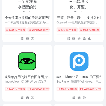
i – 一个专注喝水提醒的跨端桌面应用
Gopeed – 一款现代化、开源、轻量、原生、支持各种协
- v0.2.20
一个专注喝水提醒的跨端桌面 App，关注打工人健康 💪 ，改善你的喝水习惯。
Gopeed - 一款现代化的下载器，开源、轻量、原生，支持（HTTP、BitTorrent、Magnet 等）协议下载。
Mac 应用推荐
Windows 应用推荐
# GitHub
iOS 应用推荐
# Linux
# macOS
Mac 应用推荐
# A
wer – 一款简单好用的跨平台图像图片查看器
EcoPaste – 适用于 Windows、 Macos 和 Linux 的
- Version 1.9.0
ImageView - 受 GPicView 启发的简单的跨平台图像查看器
EcoPaste - 适用于 Windows、 Macos 和 Linux 的开源免费剪贴板管理工具
Mac 应用推荐
Windows 应用推荐
# GitHub
Mac 应用推荐
# Linux
# macOS
Windows 应用推荐