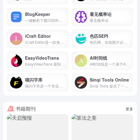
BlogKeeper
看见概率论
一键解析下载CSDN、cnblogs/博客园、微信公众号等平台的博客文章，支持导出HTML、PDF，markdown，mhtml等多种格式，让文章收藏整理更轻松。
看见概率论
iCraft Editor
色匹SEPI
iCraft Editor是一款免费的3D架构图绘制工具，用来绘制3D架构图，采用真实3D场景展现架构图、网络拓扑图、其他3D结构图，绘制AWS|GCP|Azure|AliCloud架构图，将您的AWS|GCP|Azure|AliCloud环境可视化为等距架构图, 可旋转视角、嵌套子场景，帮助您轻松绘制出色的3D架构图。
色匹网，在线图片识色，自动配色的颜色大全网站
EasyVideoTrans
AI时间线
EasyVideoTrans 最快的英文视频转中文方案
AI时间线是一个基于AI将某个事件以时间线的方式产出的AI网站
喵闪字库
Sinqi Tools Online
喵闪字库是一个专业的字体下载网站,我们收集并分享优秀的免费商用字体、免版权字体，提供所有字体的在线预览和免费字体下载服务。
Sinqi Tools 提供了一系列精致的网络工具，旨在满足特定和不常见的需求。这些工具的特点是简洁无广告，操作主要在本地执行，以保护用户数据的隐私和安全。Sinqi Tools 支持多平台使用，包括 PWA（渐进式网页应用）、桌面软件、APP、浏览器扩展以及 VSCode 扩展等。
书籍期刊
更多