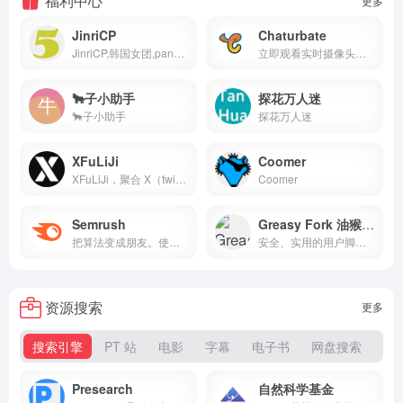
福利中心
更多
JinriCP
Chaturbate
JinriCP,韩国女团,pandaTv,直播,韩宝贝,韩国舞团
立即观看实时摄像头！无需注册 - 100％ 免费、不受审查的成人聊天。开始与有高清视频和音频的业余爱好者、露出者和涩情明星聊天。
🐂子小助手
探花万人迷
🐂子小助手
探花万人迷
XFuLiJi
Coomer
XFuLiJi，聚合 X（twitter）推特上的所有福利姬，真假自辩
Coomer
Semrush
Greasy Fork 油猴脚本
把算法变成朋友。使用 55 种以上的搜索引擎优化、PPC、内容、社交媒体、竞争研究等工具，让您的企业在网上引人注目。
安全、实用的用户脚本大全
资源搜索
更多
搜索引擎
PT 站
电影
字幕
电子书
网盘搜索
磁
Presearch
自然科学基金