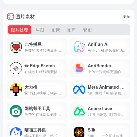
图片素材
更多
图片处理
斗图
图床
图库
套图
比特拼豆
AniFun AI
免费的照片转拼豆图纸生成器。把图片转换成可打印的 Perler、Hama、Artkal 或 MARD 拼豆图纸，含色号、豆数和采购清单。
AniFun AI 是领先的 AI 动漫创作平台，凭借强大的免费 AI 工具，助您轻松创作高质量的动漫艺术作品、漫画和视频。
✏️ EdgeSketch
AntiRender
在线照片转线稿素描工具。自动提取图片边缘生成艺术线稿，支持调整边缘阈值和线条粗细。
上传一张光鲜亮丽的建筑效果图。换回的却是它在十一月某个普通周二的冰冷、真实、令人沮丧的模样。
大力榜
Meta Animated Drawings
制作锐评榜单，锐评万物，从夯到拉
MIT 做的「AI 简笔画复活术」——在网页随便画个火柴人（或猫狗），一键让 AI 自动补全骨骼并生成可交互的 3D 动画，即刻跳舞、翻跟头，还能下载 GIF。
网站截图工具
AnimeTrace
免费的在线网站截图和视频录制工具。截图支持PNG、JPEG、PDF格式，录像支持MP4、GIF格式。支持自定义分辨率、全尺寸截图和设备模拟。无需注册，立即使用！
以图识番使用目前最先进的AI算法,致力于将通过图片找番的成本降到最低，速度提升显著。网站提供多种可能性来最大程度的找到正确的番，本功能同样可适用于寻找人物CP。
喵喵工具集
Silk
喵喵工具集是一站式多功能平台，集文件转换、PDF编辑、AI工具、图片处理功能为一体。提供软件、游戏、视频、音乐、动漫、电子书、壁纸等丰富资源。简洁易用的界面，满足工作、学习、生活需求，快速找到所需，提升效率。无论是日常办公、创意设计还是娱乐休闲，都能轻松搞定，助力你高效完成任务，享受便捷生活！
Silk，一个交互式的生成艺术工具，可以通过拖动颜色和调整参数来创建复杂的图案，提供多种模式，如镜像模式和螺旋模式，可以根据需要选择不同的模式，当然也可以保存生成的图案。