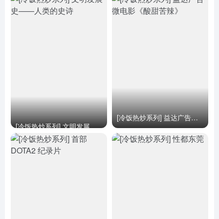
[冷饭热炒系列] 益达广告微电影《酸甜苦辣》
[冷饭热炒系列] 文明发展史——人类的史诗