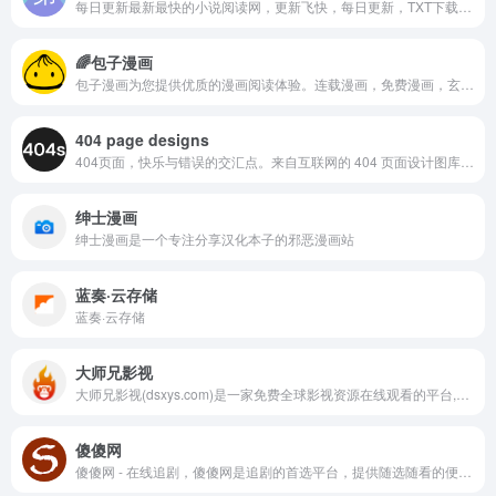
每日更新最新最快的小说阅读网，更新飞快，每日更新，TXT下载 ，在线阅读！！
🌈️包子漫画
包子漫画为您提供优质的漫画阅读体验。连载漫画，免费漫画，玄幻漫画，言情漫画，穿越漫画，都市漫画，仙侠漫画，武侠漫画，现代言情漫画，古代言情漫画，灵异漫画，游戏漫画，历史漫画，悬疑漫画，科幻漫画，竞技体育漫画，军事漫画，青春漫画，耽美漫画，日漫，国漫，看不完的漫画，漫画阅读网站，就在包子漫画
404 page designs
404页面，快乐与错误的交汇点。来自互联网的 404 页面设计图库在不断扩大。适用于所有丢失页面、错误页面和未找到页面。
绅士漫画
绅士漫画是一个专注分享汉化本子的邪恶漫画站
蓝奏·云存储
蓝奏·云存储
大师兄影视
大师兄影视(dsxys.com)是一家免费全球影视资源在线观看的平台,拥有海量、优质、超清蓝光电影和全球的电视剧,高画质在线动漫。专业全网收集最新,最好看的电视剧、高清电影、经典动漫、综艺娱乐节目,大师兄影院以丰富的内容、极致的观看体验、便捷的高速播放、24小时多平台无缝应用体验以及快捷!
傻傻网
傻傻网 - 在线追剧，傻傻网是追剧的首选平台，提供随选随看的便利，让您轻鬆追上最新影剧内容！傻傻网涵盖电影、电视剧、动漫、综艺、陆剧、韩剧、美剧、台剧、日剧、BL、泰剧、纪录片等多种类型。