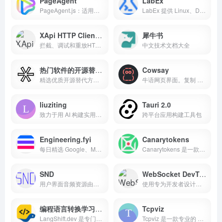
PageAgent
LabEx
PageAgent.js：适用于任何网站的智能图形用户界面（GUI）代理。采用现代网络人工智能自动化技术，集成过程简单便捷。
LabEx 提供 Linux、DevOps、网络安全、编程和数据科学的免费动手实验。通过真实项目和互动课程掌握实用技能。立即开始学习！
XApi HTTP Client – Api Testing Tool
犀牛书
拦截、调试和重放HTTP请求。一款内置于Chrome开发者工具的综合API客户端，支持集合管理和cURL命令行操作。
中文技术文档大全
热门软件的开源替代方案
Cowsay
精选优质开源替代方案，替代日常使用的SaaS产品。为您精心挑选可靠工具，助您节省开支。
牛语网页界面。复制 ASCII 艺术图或将其保存为图片。
liuziting
Tauri 2.0
致力于用 AI 构建实用的 Web 应用，通过 Kiro 编辑器，实现了从需求分析、架构设计到代码实现的全流程开发。 致力于探索AI与传统开发的完美结合，让编程变得更加高效和有趣。
跨平台应用构建工具包
Engineering.fyi
Canarytokens
每日精选 Google、Meta、OpenAI、Airbnb 等官方技术文章干货，零广告极速阅读。
Canarytokens 是一款免费工具，可帮助您发现网络已遭入侵，因为攻击者会主动暴露自己的存在。该工具允许您在网络中部署陷阱，一旦触发，系统会立即通知您。
SND
WebSocket DevTools
用户界面音频资源由多位音频设计师共同开发，旨在与现代用户界面中使用的各类组件完美适配。
使用专为开发者设计的专业级工具，转变您的 WebSocket 调试体验。兼容所有 WebSocket 实现，包括原生 WebSocket API、Socket.IO 和 ws 库。让 WebSocket 调试在现代 Web 开发工作流程中变得简单高效。
编程语言转换学习平台
Tcpviz
LangShift.dev 是专门为开发者设计的编程语言转换学习平台。通过对比不同编程语言的语法特性和概念映射，帮助开发者快速掌握新语言。支持 JavaScript 到 Python、Rust 等多种语言转换学习，提供交互式代码编辑器和渐进式学习路径。
Tcpviz 是一款专业的 PCAP 分析和 HAR 分析工具。可即时可视化 Wireshark PCAP 文件，分析 TCP/UDP 流量，生成 IP 拓扑地图，并深度分析 HAR 网络性能数据。集网络与网页流量洞察于一体的综合平台。