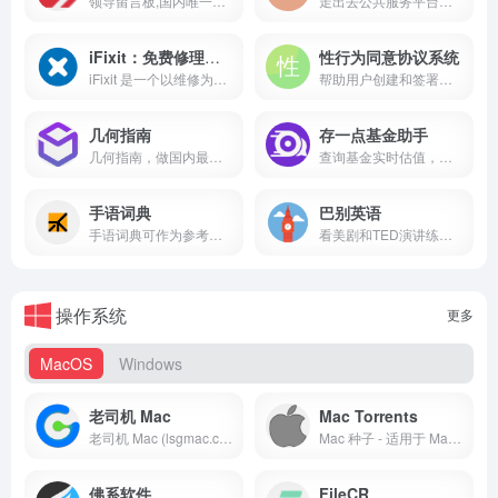
领导留言板,国内唯一的全国性领导干部留言板,为全国六十多位书记省长,数千位地市县级党政正职官员分别开通留言页面,供网友留言反映问题,供领导干部随时查阅，晓畅民意
走出去公共服务平台，由商务部主办，为中国企业提供对外投资、工程承包、劳务合作等「走出去」业务的政策解读、项目信息、风险预警、数据查询及在线办事服务。
iFixit：免费修理手册
性行为同意协议系统
iFixit 是一个以维修为主题的全球性互助社区。从一个一个的设备开始，让我们来一步一个脚印一点一点的修复这个世界。你可以在问题解答论坛和专家一起互动——还可以创建并与全世界分享由你编篡的维修手册。你可以在这里买到所有关于你的 DIY 维修计划的配件及工具，帮助修复好你的苹果或安卓设备。
帮助用户创建和签署性行为同意协议的在线平台
几何指南
存一点基金助手
几何指南，做国内最帅的木工设计网站！这里有木材信息、免费的家具图纸、榫卯结构、工具讲解
查询基金实时估值，穿透基金持仓，分析股票与板块数据。
手语词典
巴别英语
手语词典可作为参考资料和学习工具。
看美剧和TED演讲练习英语听力和口语，海量免费资源，单句复读、灵活中英字幕设置等专为英语学习设计的功能
操作系统
更多
MacOS
Windows
老司机 Mac
Mac Torrents
老司机 Mac (lsgmac.com) 是 Mac 用户的专属软件资源库！我们每日持续更新高质量的 Mac 生产力工具与设计软件，同时提供丰富的 Mac 办公应用及破解版资源。所有软件均经过严格测试，提供免安装中文版、配套激活工具及详细安装教程，致力于为 Mac 用户打造最激情、最便捷的一站式下载体验！
Mac 种子 - 适用于 Mac 的种子资源。免费应用、游戏及插件。Apple Final Cut Pro 和 Logic Pro X、Adobe Photoshop、Microsoft Office、Pixel Film Studios、Mac 种子
佛系软件
FileCR