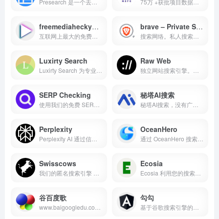
Presearch 是一个去中心化的搜索引擎，由社区驱动。
75万 +获批项目数据，智能析热点，一键生成高质量申请书。
freemediaheckyeah
brave – Private Search Engine
互联网上最大的免费资源集合！
搜索网络。私人搜索。真正有用的结果、人工智能驱动的答案及更多。全部来自独立索引。无貌相、无偏见、无大科技。
Luxirty Search
Raw Web
Luxirty Search 为专业人士优化，去除内容农场，无广告，简洁，快。
独立网站搜索引擎。帮助您探索互联网上隐藏的瑰宝。
SERP Checking
秘塔AI搜索
使用我们的免费 SERP 检查器分析来自 230 多个国家/地区的结果。深入了解丰富结果、前 100 名排名等信息。现在就使用 SERP 检查提升您的搜索引擎优化！
秘塔AI搜索，没有广告，直达结果
Perplexity
OceanHero
Perplexity AI 通过信息发现和共享释放知识的力量。
通过 OceanHero 搜索，您可以帮助拯救海洋免受塑料污染。
Swisscows
Ecosia
我们的匿名搜索引擎 Swisscows 绝对安全。无跟踪 ✓ 匿名搜索 ✓ 家庭友好 ✓ at | swisscows.com
Ecosia 利用您的搜索广告收入在最需要的地方植树造林。通过使用 Ecosia 进行搜索，您不仅为我们的地球植树造林，还增强了我们种植项目周围社区的能力，为他们自己创造了更美好的未来。试试吧
谷百度歌
勾勾
www.baigoogledu.com，双搜索，多搜索，对比搜索，聚合搜索，联合搜索，搜索引擎大全，百度Google一起搜
基于谷歌搜索引擎的无广告搜索引擎