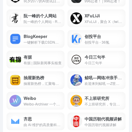
何夕2077的AI资讯日报 | 精选AI新闻与工具 | 洞悉AI前沿动态
996忍者！ | 996忍者！
阮一峰的个人网站
XFuLiJi
阮一峰的个人网站 - Ruan YiFeng's Personal Website
XFuLiJi，聚合 X（twitter）推特上的所有福利姬，真假自辩
BlogKeeper
创投平台
一键解析下载CSDN、cnblogs/博客园、微信公众号等平台的博客文章，支持导出HTML、PDF，markdown，mhtml等多种格式，让文章收藏整理更轻松。
创投平台 - 36氪
有据
今日三句半
有据 | 国际新闻事实核查
今日三句半
抽屉新热榜
鲸吼—网络冲浪手册丨梗百科丨梗指南丨梗词典
抽屉新热榜，汇聚每日搞笑段子、热门图片、有趣新闻。它将微博、门户、社区、bbs、社交网站等海量内容聚合在一起，通过用户推荐生成最热榜单。看抽屉新热榜，每日热门、有趣资讯尽收眼底。
欢迎来到鲸吼 —Z世代的梗科普+兴趣社区。热榜每天更新最热最新的梗，冲浪热词、社交黑话必须最快掌握；社区梗排行，收录抗吧、虎扑、NGA、帝吧、知乎、抖音各种爆梗；不懂的梗直接搜索查询，社区提供准确的释义、多方查证的梗起源和词汇，考证了梗语境发展变化和示范了社交用例表达！梗图更是内涵满满，地狱笑话、弱智吧各种搞笑图，上古网络时代的各种神图应有尽有！200多个有趣小组，电竞赛事讨论、游戏攻略查询、社交聊天、职场吐槽各种小组等你来玩。
Weibo
不上班研究所
Weibo-Archiver 一个微博备份工具，在账号被完全夹没前未雨绸缪
不上班研究所，专注于研究低成本互联网创业项目，靠谱的副业赚钱干货，自由职业者远程工作信息，互联网诈骗套路揭秘等。致力于帮助互联网小白通过互联网赚到第一块钱以及不被割韭菜。
齐思
中国历朝代视频讲解
由 AI 维护的高质量科技前沿交流社区
中国历朝代视频讲解