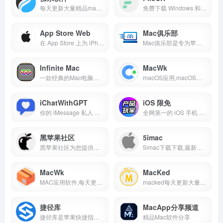
每天更新大量精品mac应用软件,macOS破解软件,Windows破解软件,音频插件,视频插件,图像插件
免费下载 Windows 和 macOS 软件、Android 应用与游戏、在线学习视频与电子书、PC 游戏、脚本等丰富资源。
App Store Web
Mac俱乐部
在 App Store 上为 iPhone、iPad、Mac 等设备寻找应用和游戏。
Mac俱乐部是专为苹果设备用户打造的一站式服务平台，致力于为Mac及iPhone用户提供安全可靠的软件下载、前沿资讯、个性化体验与活跃的果粉社区。自2024年4月上线以来，我们始终以「资源丰富、安全便捷、互动共享」为核心，助力用户探索苹果生态的无限可能。
Infinite Mac
MacWk
一款经典的Mac电脑，配备了您所需要的一切。
macOS应用,macOS应用分享,macOS应用推荐,mac应用下载排行,mac热门应用,mac软件,mac应用下载,苹果软件下载,mac软件下载,mac破解软件下载,精品mac应用
iChatWithGPT
iOS 限免
你的 iMessage 私人 AI 助手。可通过 Siri 在 iPhone、Watch、Macbook 或 CarPlay 上使用。回答问题、计划旅行、获取食谱或发泄情绪。
全网第一的 iOS 手机 APP 应用限免最新资讯，支持免费自定义订阅 iPhone, iPad, Mac 等限免信息。
黑苹果社区
5imac
黑苹果社区为您提供最专业的免费黑苹果知识,最全面的黑苹果驱动下载,最详细的黑苹果安装教程,最精准的问题解决方法,并且集合了众多MacOS软件下载。
5imac下载下载,最新最快的Mac苹果软件下载站,精品Mac应用分享,完美注册版,完美破解版,每天分享大量Mac软件,免费下载,速度飞快。
MacWk
MacKed
MAC应用软件,每天更新大量精品mac软件,为您提供优质的mac软件,mac破解版软件下载
macked每天更新大量精品mac软件,为您提供优质的mac软件,mac破解版软件下载,以及各种实用的Mac技巧教程,致力于打造从软件到服务都是一流的Mac软件资源网站。
捷径库
MacApp分享频道
捷径库是苹果快捷指令规则的分享网站。快捷指令是Apple官方出品的iPhone内置效率应用，通过快捷指令可以快捷高效的完成多项任务。捷径库精选了一系列富有创意且实用的快捷指令，探索捷径库可获取快捷指令的最新功能和构建方式。在捷径库中轻点「获取捷径」即可将快捷指令添加到iOS设备中使用。
精品Mac软件分享