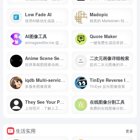
Low Fade AI
Madopic
使用AI驱动生成器，打造您完美的低渐层或渐层发型。上传您的照片，即可立即查看您尝试专业渐层发型的效果，包括低渐层和渐层低渐层风格。免费在线工具。
精美的 Markdown 转图片工具，轻松制作社交媒体图片
AI图像工具
Quote Maker
aiimageeditor.me 提供12种免费AI图像处理工具，包括图片增强、去水印、风格转换、背景替换等，助您轻松实现高效专业的图片编辑。
一键免费生成语录拼接 专为社交媒体运营设计
Anime Scene Search Engine
二次元画像详细检索
按屏幕截图搜索动画。查找准确的时刻和剧集。
提供二次元图像的详细搜索功能，帮助用户找到图像的来源或相似图像。
iqdb Multi-service image search
TinEye Reverse Image Search
多服务图像搜索
TinEye 反向图像搜索
They See Your Photos
在线图像分割工具
上传照片，了解人工智能能看到多少。
免费的在线图像分割工具，轻松将您的图像分割成多个部分。无论是用于设计、教学还是个人项目，我们的工具都提供简单易用的界面，让您快速完成任务。无需下载软件，随时随地在线使用，让图像处理变得高效又便捷。
生活实用
更多