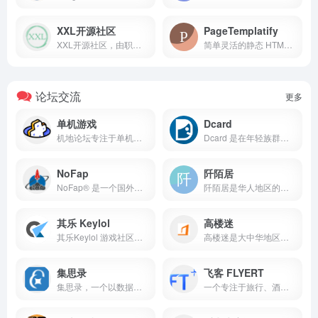
XXL开源社区
PageTemplatify
XXL开源社区，由职业研发人员倾情打造，致力于提供多领域的开源技术方案
简单灵活的静态 HTML 页面生成工具，基于 JSON 配置和 Jinja2 模板引擎。内置多套模板，无需编程知识，快速生成专业页面并部署上线，可用于网站测试或快速展示。
论坛交流
更多
单机游戏
Dcard
机地论坛专注于单机游戏分享、免费下载、热门游戏推荐、攻略秘籍及玩家互动。涵盖经典单机游戏、独立游戏及大型3A游戏资源, 游戏汉化、游戏资讯等。每日更新, 欢迎来到机地获取最新游戏资源攻略秘籍！
Dcard 是在年轻族群有极高渗透率与影响力的社群平台，透过匿名机制，用户能自在地说出想法与交流意见。目前服务范围扩及中国台湾、中国香港、日本。
NoFap
阡陌居
NoFap® 是一个国外的针对色情成瘾和其他形式强迫性行为的社区康复同伴支持平台。
阡陌居是华人地区的最大休闲文学讨论论坛
其乐 Keylol
高楼迷
其乐Keylol 游戏社区，游戏资讯、促销折扣、福利放送、免费游戏、汉化补丁、吹水剁手、攻略评测等应有尽有，Steam/Origin/Epic/Uplay/XGP for PC 等正版玩家的大本营!
高楼迷是大中华地区最大的摩天主题论坛,重点讨论全国范围内的摩天大楼，房地产和商业地产，城市建设，工程和建筑设计等，同时提供房地产、商业地产策划资料下载。经过2年多的发展，高楼迷论坛在世界ALEXA排名已经上升到18000位，并保持快速上升态势！
集思录
飞客 FLYERT
集思录，一个以数据为本的投资社区
一个专注于旅行、酒店、航空和生活方式的社区平台。