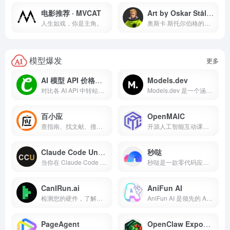
电影推荐 · MVCAT
Art by Oskar Stålberg
人生如戏，你是主角。
奥斯卡·斯托尔伯格的艺术作品，主要是游戏相关的艺术。一些草图。一些原型。
模型爆发
更多
AI 模型 API 价格对比
Models.dev
对比各 AI API 中转站的模型价格，查询 Claude、GPT、Gemini 等模型多少钱、哪个中转站更便宜；覆盖 Claude Code、Codex、Gemini CLI 等编程工具常用的模型价格。
Models.dev 是一个涵盖人工智能模型规格、定价和功能的综合性开源数据库。
百小应
OpenMAIC
查指南、找文献、搜药品，每一条医学建议都有据可依！
开源人工智能互动课堂。上传 PDF 文件，即可即时生成沉浸式的多智能体学习体验。
Claude Code Unpacked
秒哒
当你在 Claude Code 中输入消息时，究竟发生了什么？本文基于源代码，详细解析了代理循环、50 多种工具、多代理协调机制以及尚未发布的功能。
秒哒是一款零代码应用生成平台，无需编程经验，通过自然语言对话式和拖拽式搭建具有完整前后端的应用，一句话生成各类应用，支持生成网站、小程序、H5、小游戏、小工具、轻应用等，提供海量免费模版，24小时在线agent团队，0成本极速上线，无需运维，一人即团队，让每个人都具备程序员能力。
CanIRun.ai
AniFun AI
检测您的硬件，了解哪些 AI 模型可在本地运行。在浏览器中分析 GPU、CPU 和内存。
AniFun AI 是领先的 AI 动漫创作平台，凭借强大的免费 AI 工具，助您轻松创作高质量的动漫艺术作品、漫画和视频。
PageAgent
OpenClaw Exposure Watchboard