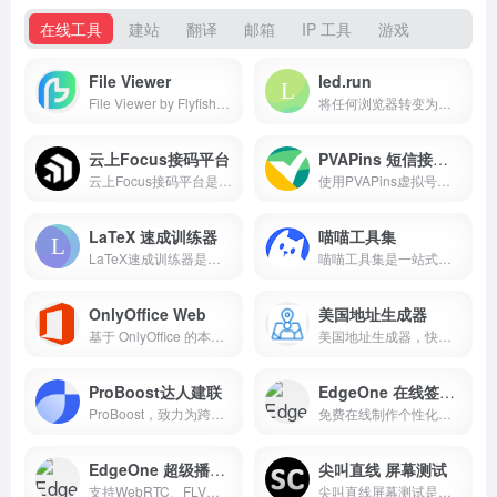
在线工具
建站
翻译
邮箱
IP 工具
游戏
File Viewer
led.run
File Viewer by Flyfish 是浏览器原生、离线优先的多格式预览组件：208 个扩展名通过 25 条独立预览链路按需加载，54 个 npm 目标覆盖主流前端生态。
将任何浏览器转变为专业数字标牌。无需应用，无需硬件。网址即画布。
云上Focus接码平台
PVAPins 短信接码平台
云上Focus接码平台是一家专业的在线接收短信验证码平台,支持Windows、安卓、苹果、网页,采用三重加密技术,有效防止营销骚扰,保护您的安全
使用PVAPins虚拟号码快速接收在线短信。完美适用于一次性密码验证、临时号码及安全在线账户注册。
LaTeX 速成训练器
喵喵工具集
LaTeX速成训练器是一个高效的在线学习平台，帮助您快速掌握LaTeX数学公式编写技巧。通过科学的学习路径和智能练习系统，让您轻松学会LaTeX。
喵喵工具集是一站式多功能平台，集文件转换、PDF编辑、AI工具、图片处理功能为一体。提供软件、游戏、视频、音乐、动漫、电子书、壁纸等丰富资源。简洁易用的界面，满足工作、学习、生活需求，快速找到所需，提升效率。无论是日常办公、创意设计还是娱乐休闲，都能轻松搞定，助力你高效完成任务，享受便捷生活！
OnlyOffice Web
美国地址生成器
基于 OnlyOffice 的本地网页文档编辑器，让您直接在浏览器中编辑文档，无需服务器端处理，保护您的隐私安全。
美国地址生成器，快速生成美国真实格式的个人身份信息、SSN信息、地址信息、邮箱信息、工作就业信息、信用卡信息等。适用于开发、测试和学习目的，支持50个州的地址生成。
ProBoost达人建联
EdgeOne 在线签名生成器
ProBoost，致力为跨境卖家打造新一代智能商业平台。在这里，获取更多选品灵感！
免费在线制作个性化签名。
EdgeOne 超级播放器
尖叫直线 屏幕测试
支持WebRTC、FLV、HLS直播以及HLS、FLV、MP4格式的点播播放。
尖叫直线屏幕测试是一款永久免费、无广告的专业屏幕测试工具，支持显示器坏点检测、漏光测试、对比度测试、色彩测试等功能。无需下载安装，一键开始测试，快速检测您的显示器质量。