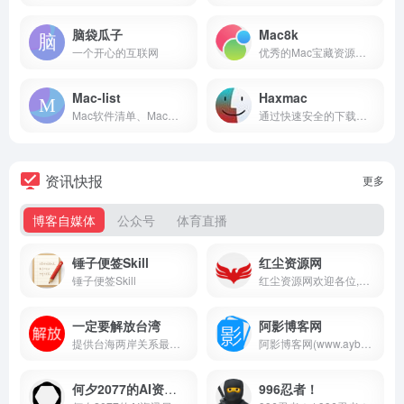
脑袋瓜子
Mac8k
一个开心的互联网
优秀的Mac宝藏资源免费分享站，站内精品App全部免费下载。
Mac-list
Haxmac
Mac软件清单、Mac使用技巧。正在不断完善中，努力做到最全。
通过快速安全的下载链接，从 Mac AppStore 内外免费下载破解的 macOS 应用程序和游戏的完整版本。
资讯快报
更多
博客自媒体
公众号
体育直播
锤子便签Skill
红尘资源网
锤子便签Skill
红尘资源网欢迎各位,本站专注于收集分享各种最新精品资源、活动线报、娱乐资讯、绿色软件、技术教程,还有来自全网的网站模板、网站源码分享以及各种去广告软件下载.
一定要解放台湾
阿影博客网
提供台海两岸关系最新动态、历史资料与统一进程信息
阿影博客网(www.aybk.cn)是专为新手站长打造的技术博客，免费分享各种综合技术教程、精选网站程序源码、实用软件工具。来这里和阿影一起学习建站知识，共同进步！​
何夕2077的AI资讯日报
996忍者！