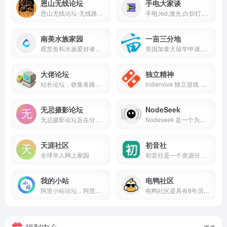
恩山无线论坛
手电大家谈
恩山无线论坛-无线路由器爱好者的乐园
手电,led,激光,白炽灯,车灯,头灯,文玩,电池,电源
南美水族家园
一亩三分地
观赏鱼和水族爱好者的家园，China Tropica Aquarium 南美水族论坛
美国加拿大留学申请,就业求职找工作,签证移民网站,包含计算机CS电子工程EE管理信息系统MIS统计生统Biostatistics数据科学data science analytics等各专业硕士博士申请信息
大佬论坛
独立精神
站长论坛，收集各路资源福利、主题插件，服务器主机、域名行情等内容。TG 群：@dalaonet
indienova 独立游戏 新闻，评测，开发教学, 烽火连城
无忌摄影论坛
NodeSeek
无忌摄影论坛旨在分享和交流摄影器材、摄影技术和摄影作品，建有佳能、尼康、索尼、宾得等器材（机身、镜头、附件等）品牌版块，设有自然摄影、人像摄影、旅游摄影、黑白摄影、商业摄影等专门技术探讨与分享版块
Nodeseek 是一个为热爱网站开发、托管、vps/服务器和其他极客事物的人们提供的地方。
天涯社区
初音社
全球华人网上家园
初音社是一个资源分享平台,提供有初音未来,MMD,初音演唱会,动漫,电影,番剧,音乐,写真,游戏等相关资源, 大家可以在这里互相分享和交换资源
我的小站
电鸭社区
阿里小站论坛，阿里云盘资源站，阿里云盘论坛
电鸭社区是具有8年历史的远程工作招聘社区，也是远程办公互联网工作者们的聚集地。在社区，我们进行有价值的话题讨论，也分享远程、外包、零活、兼职、驻场等非主流工作机会。「只工作，不上班」是我们倡导的工作态度。