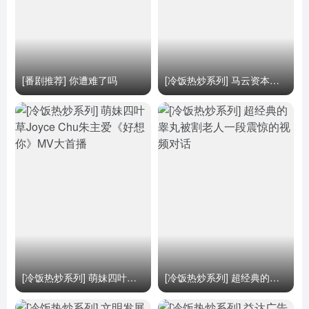
[番剧推荐] 你遭难了吗
[冷饭热炒系列] 马云资本功守道吊打功夫明星
[冷饭热炒系列] 萌妹四叶草Joyce Chu朱主爱《好想你》MV大首播
[冷饭热炒系列] 超经典的睾丸被割老人一段震惊的视频对话