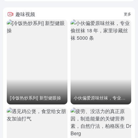
趣味视频
更多
[冷饭热炒系列] 新型健眼操
小伙偏爱原味丝袜，专业偷丝袜 18 年，家里珍藏丝袜 5000 条