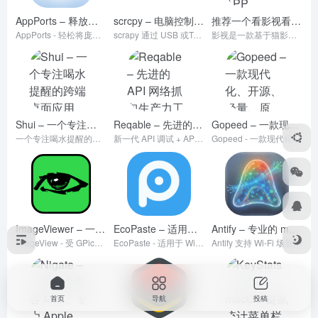
AppPorts – 释放你的 Mac 空间 | macOS 应用迁移工具
scrcpy – 电脑控制安卓手机神器
推荐一个看影视看电视直播的 APP
- v4.0
- v1.8.0
AppPorts - 轻松将庞大的应用程序迁移至外部存储，同时保持系统无感运行。 智能链接 · 安全可靠 · 随时还原
scrapy 通过 USB 或TCP/IP连接的 Android 设备（视频和音频），并允许使用计算机的键盘和鼠标控制设备。它不需要任何 root 访问权限，适用于Linux、Windows 和 macOS。
影视是一款基于猫影视开源的CatVodTVJarLoader项目，从零开始写。非常简洁清爽且功能强大。界面上采用 Android TV Leanback架构，播放器采用最新版EXO及IJK开源专案的智能电视软件，使用体验感舒适，支持电视直播功能，界面非常简洁，没有花里胡哨的内容，有手机版和电视版两个版本，用户只需要配置相关地址（接口）就可以使用。
Shui – 一个专注喝水提醒的跨端桌面应用
Reqable – 先进的 API 网络抓包生产力工具
Gopeed – 一款现代化、开源、轻量、原生、支持各种协议下载的下载器
- v0.2.20
- v
一个专注喝水提醒的跨端桌面 App，关注打工人健康 💪 ，改善你的喝水习惯。
新一代 API 调试 + API 测试一站化解决方案,全平台、免登录、轻量级、高性能、无广告，让 API 更快更简单
Gopeed - 一款现代化的下载器，开源、轻量、原生，支持（HTTP、BitTorrent、Magnet 等）协议下载。
ImageViewer – 一款简单好用的跨平台图像图片查看器
EcoPaste – 适用于 Windows、 Macos 和 Linux 的开源免费剪贴板管理工具
Antify – 专业的 macOS 应用级透明代理工具
- Version 1.9.0
ImageView - 受 GPicView 启发的简单的跨平台图像查看器
EcoPaste - 适用于 Windows、 Macos 和 Linux 的开源免费剪贴板管理工具
Antify 支持 Wi-Fi 场景自动切换、实时连接监控、CLI 工具代理、DNS 防污染、子进程自动识别。解决 Xcode/SwiftPM 慢、Claude/Cursor 不走代理。比 Proxifier 更智能，比 Little Snitch 更轻量。
首页
导航
投稿