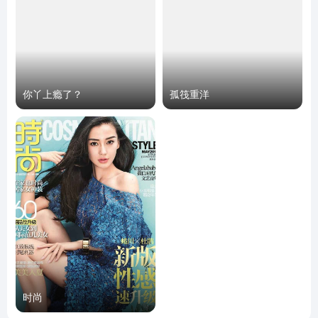
你丫上瘾了？
孤筏重洋
时尚