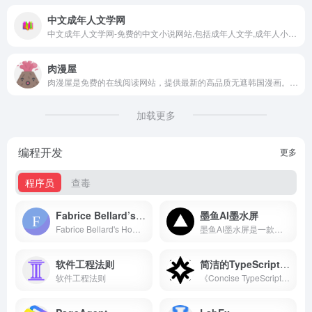
中文成年人文学网
中文成年人文学网-免费的中文小说网站,包括成年人文学,成年人小说等内容的网站
肉漫屋
肉漫屋是免费的在线阅读网站，提供最新的高品质无遮韩国漫画。保证高清晰图片，高频率更新！
加载更多
编程开发
更多
程序员
查毒
Fabrice Bellard’s Home Page
墨鱼AI墨水屏
Fabrice Bellard's Home Page
墨鱼AI墨水屏是一款支持在线刷机、设备配置、无设备预览与模式广场的 AI 电子墨水屏桌面伴侣，内置 24 个内容模式。
软件工程法则
简洁的TypeScript之书
软件工程法则
《Concise TypeScript Book》全面而简洁地概述了 TypeScript 的功能。它提供了清晰的解释，涵盖了该语言最新版本中的所有方面，从强大的类型系统到高级功能。无论您是初学者还是经验丰富的开发人员，本书都是增强您对 TypeScript 的理解和熟练程度的宝贵资源。