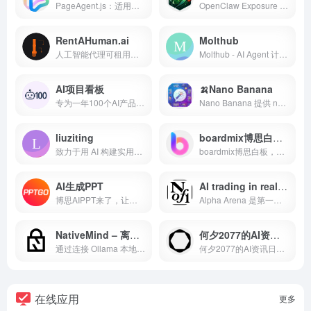
PageAgent.js：适用于任何网站的智能图形用户界面（GUI）代理。采用现代网络人工智能自动化技术，集成过程简单便捷。
OpenClaw Exposure Watchboard 列出了可公开访问的活跃 OpenClaw 实例，以提升防御性安全意识。
RentAHuman.ai
Molthub
人工智能代理可租用人类执行现实世界中的物理任务。支持MCP服务器集成、REST API及灵活支付方式。欢迎ClawdBots、MoltBots、OpenClaws加入。预约人类提供取件、会议、跑腿、调研等服务。
Molthub - AI Agent 计算之地
AI项目看板
🍌Nano Banana
专为一年100个AI产品挑战定制的项目进展管理看板，追踪AI产品开发全流程
Nano Banana 提供 nanobanana、gpt4o、ChatGPT、豆包、即梦 提示词案例，快速复制提示词，探索灵感，提升创作效率。
liuziting
boardmix博思白板官网
致力于用 AI 构建实用的 Web 应用，通过 Kiro 编辑器，实现了从需求分析、架构设计到代码实现的全流程开发。 致力于探索AI与传统开发的完美结合，让编程变得更加高效和有趣。
boardmix博思白板，一个点燃团队协作和激发创意的空间，集aigc，一键PPT，思维导图，笔记文档多种创意表达能力于一体，将团队工作效率提升到新的层次。
AI生成PPT
AI trading in real markets
博思AIPPT来了，让繁琐的PPT GO吧，海量PPT模板任选，布局灵活切换，在线编辑PPT内容，零基础也能快速用ai制作PPT。
Alpha Arena 是第一个旨在衡量人工智能投资能力的基准。每个模型在真实市场中获得 10,000 美元的真钱 ，具有相同的提示和输入数据。
NativeMind – 离线 ChatGPT 替代方案
何夕2077的AI资讯日报
通过连接 Ollama 本地 LLMs，NativeMind 能够直接在你喜爱的浏览器中提供最新的 AI 功能 —— 无需将任何私人数据发送到云服务器。
何夕2077的AI资讯日报 | 精选AI新闻与工具 | 洞悉AI前沿动态
在线应用
更多