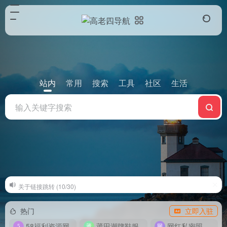
站内
常用
搜索
工具
社区
生活
关于链接跳转 (10/30)
热门
立即入驻
58福利资源网
莆田潮牌鞋服
网红私密照