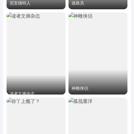
尼安德特人
迷路员
神雕侠侣
读者文摘杂志