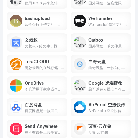
使用 file.io 共享文件方便、匿名且安全。只需上传文件并通过电子邮件、SMS、Slack、Discord 等共享链接即可。易于使用的 REST API。
国外网盘，速度无限制，文件...
bashupload
WeTransfer
从命令行上传文件，以便在服务器、台式机和移动设备之间轻松共享，最大 50G。文件保存 3 天，且只能下载一次。
WeTransfer 是将文件发送到世界各地的最简单方法。共享大文件和照片。最高可免费传输 2GB。轻松共享文件！
文叔叔
Catbox
文叔叔 - 传文件，找文叔叔（永不限速）
国外网盘，单文件最大 200MB...
TeraCLOUD
曲奇云盘
离您最近的在线存储 | TeraCLOUD
曲奇云盘，一款为小团队量身定制的多人文件共享免费网盘。每个成员拥有2T超大个人空间，可自由创建群组，每个群组独享250G共享空间，成员使用独立账号在同一群组开展文件共享、协同编辑、实时讨论等协作，真正大容量、多成员、不限速的多人共享网盘。
OneDrive
Google 远端硬盘
浏览适用于家庭或企业的 Microsoft 产品和服务。购买 Surface、Microsoft 365、Xbox、Windows、Azure 等产品/服务。查找下载内容并获取支持。
您可以在云端安全存储及共享照片、视频、文件等内容。我们还会向您的 Google 帐号提供 15 GB 的免费存储空间。
百度网盘
AirPortal 空投快传
百度网盘是一款国民级产品，已连续9年为超过7亿用户提供稳定、安全的个人云存储服务，已实现电脑、手机、电视等多种终端场景的覆盖和互联，并支持多类型文件的备份、分享、查看和处理
AirPortal（空投快传）是一个可以跨设备传输文件的网站。只要您的设备联网，您就可以通过它在任意系统、任意设备间传输文件。无需登录或注册，只需打开空投快传、直接上传文件、记住所给的取件码或直接扫描二维码即可在另一台设备上下载文件。
Send Anywhere
蓝奏·云存储
在所有设备上共享文件的最简单方法。发送任何大小和类型的文件，不限次数，全部免费！
蓝奏·云存储