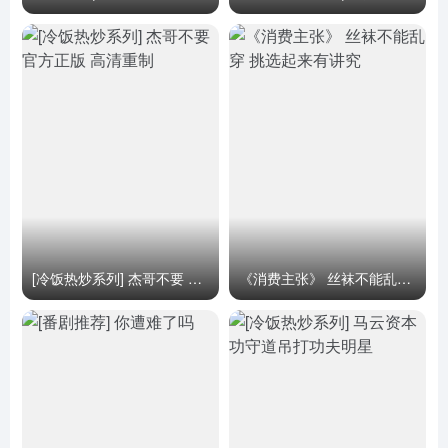
[冷饭热炒系列] 杰哥不要 官方正版 高清重制
《消费主张》 丝袜不能乱穿 挑选起来有讲究