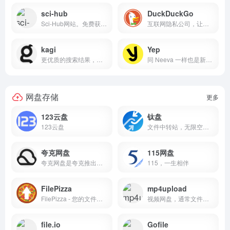
sci-hub
DuckDuckGo
Sci-Hub网站。免费获取学术期刊。免费下载来自ScienceDirect、IEEE、Wiley、Springer、Nature及其他的研究论文。
互联网隐私公司，让您能够无缝地控制您的在线个人信息，而无需做出任何取舍。
kagi
Yep
更优质的搜索结果，无广告干扰。欢迎使用Kagi（发音为kah-gee），一款将搜索控制权交还给用户的付费搜索引擎。
同 Neeva 一样也是新兴的搜索...
网盘存储
更多
123云盘
钛盘
123云盘
文件中转站，无限空间，不限速度，免费，轻松传递文件
夸克网盘
115网盘
夸克网盘是夸克推出的一款云服务产品，功能包括云存储、高清看剧、文件在线解压、PDF一键转换等。通过夸克网盘可随时随地管理和使用照片、文档、手机资料，目前支持Android、iOS、PC、iPad。
115，一生相伴
FilePizza
mp4upload
FilePizza - 您的文件，送达。
视频网盘，通常文件会永久保...
file.io
Gofile