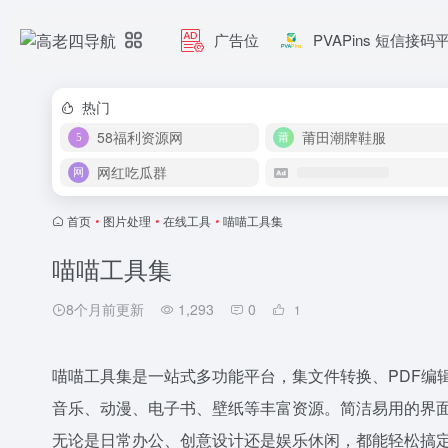
广告位
PVAPins 短信接码
热门
58福利资源网
莆田潮牌鞋服
网红吃瓜群
首页
•
图片处理
•
在线工具
•
喵喵工具集
喵喵工具集
8个月前更新
1,293
0
1
喵喵工具集是一站式多功能平台，集文件转换、PDF编
音乐、动漫、电子书、壁纸等丰富资源。简洁易用的界
无论是日常办公、创意设计还是娱乐休闲，都能轻松搞