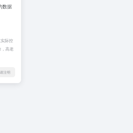
的数据
航实际控
除，高老
l转载请注明