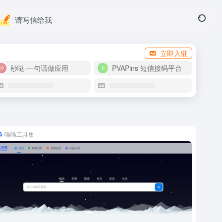
请写信给我
立即入驻
秒哒-一句话做应用
PVAPins 短信接码平台
喵喵工具集