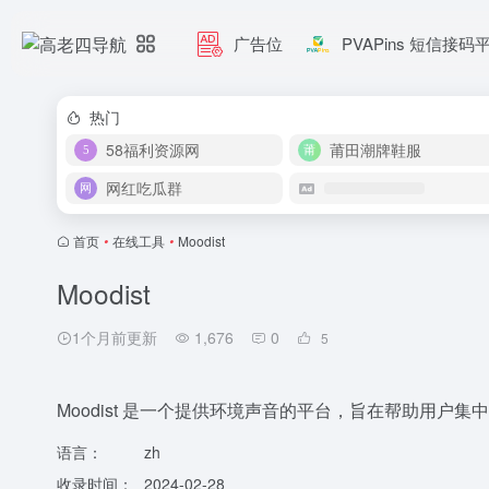
广告位
PVAPins 短信接码
热门
58福利资源网
莆田潮牌鞋服
网红吃瓜群
首页
•
在线工具
•
Moodist
Moodist
1个月前更新
1,676
0
5
Moodist 是一个提供环境声音的平台，旨在帮助用户
语言：
zh
收录时间：
2024-02-28