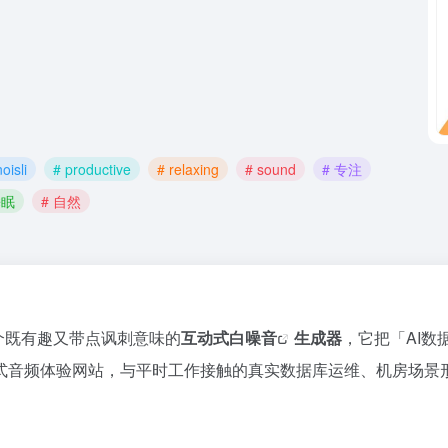
oisli
# productive
# relaxing
# sound
# 专注
睡眠
# 自然
个既有趣又带点讽刺意味的
互动式
白噪音
生成器
，它把「AI数
式音频体验网站，与平时工作接触的真实数据库运维、机房场景