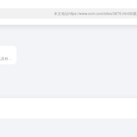
本文地址https://www.oom.cool/sites/3876.htm
聆听雨声、海浪声以及粉红噪声、棕色噪声和白噪声等令人心旷神怡的大自然环境音，营造放松身心的声音氛围。此外还提供在线计时器和文本编辑器。