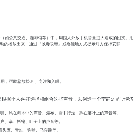
合（如公共交通、咖啡馆等）中，周围人外放手机音量过大造成的困扰。
动的播放出来，通过『以毒攻毒』或委婉地方式提示对方保持安静
 应用，帮助您
放松
、专注和入眠。
以根据个人喜好选择和组合这些声音，以创造一个
宁静
的听觉
、风啸、风在树木中的声音、瀑布、雪中行走、踩在落叶上的声音等。
窗户、伞、帐篷、叶子上的声音等。
、猫头鹰、青蛙、狗吠、马奔跑等。