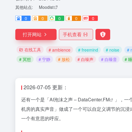
其他站点:
Moodist
0
0
0
0
0
打开网站
手机查看
在线工具
# ambience
# freemind
# noise
# n
# 冥想
# 宁静
# 放松
# 白噪声
# 白噪音
# 
2026-07-05 更新：
还有一个是「
AI泡沫之声 – DataCenter.FM
」，一
机房的真实声音」做成了一个可以自定义调节的沉浸
一个有意思的呼应。