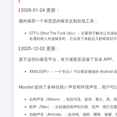
2026-01-24 更新：
额外推荐一个有意思的噪音反制在线工具：
STFU (Shut The Fuck Up)
– 主要用于解决公共场
在遇到有人外放噪音时，它会录下来延迟几秒再原封不
2025-12-02 更新：
基于这些白噪音平台，有大佬甚至还做了安卓 APP。
XMSLEEP
– 一个
专注
于白噪音播放的 Android
Moodist 提供了多种
自然
声音和环境声音，用户可
自然声音（Nature）：包括河流、波浪、篝火、风
雨声（Rain）：从轻微的雨声到大雨、雷声、雨打在
动物声音（Animals）：如鸟鸣、海鸥、蟋蟀、狼嚎