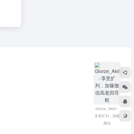
Glorze_Akihi -
享受扩列，加爆
微信