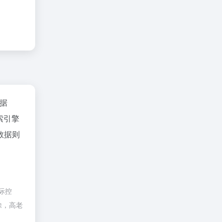
数据
索引擎
数据则
际控
除，高老