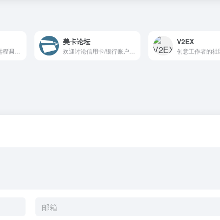
美卡论坛
V2EX
PageSpy，多功能远程调试工具，像使用谷歌浏览器的控制台一样简单地开始远程调试。PageSpy 可以做到检测运行时，远程操作！提供开箱即用的 SDK 和调试的客户端
欢迎讨论信用卡/银行账户/点数里程等问题，同时也欢迎讨论一些更加广泛的在美华人感兴趣的问题，如旅行/理财/购物/法律/情感/求职等。希望大家友善讨论，积极分享，共同创造一个有信息量的社区让大家都能有所收获！