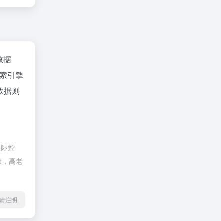
z数据
索引擎
数据则
实际控
除，高老
l转载请注明