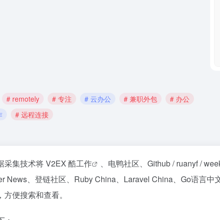
# remotely
# 专注
# 云办公
# 兼职外包
# 办公
作
# 远程连接
采集技术将 V2EX 酷
工作
、电鸭社区、Github / ruanyf / week
er News、登链社区、Ruby China、Laravel China、Go语言
起，方便搜索和查看。