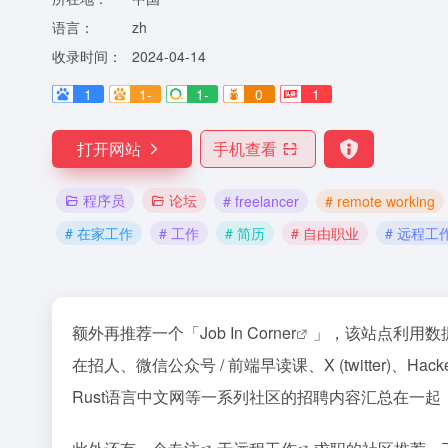
语言：
zh
收录时间：
2024-04-14
1
1-
1-
0
1
打开网站
手机查看
程序员
论坛
# freelancer
# remote working
# 在家工作
# 工作
# 简历
# 自由职业
# 远程工
额外再推荐一个「
Job In Corner
」，该站点利用数据
在招人、微信公众号 / 前端早读课、X (twitter)、Hack
Rust语言中文网等一系列社区的招聘内容汇总在一