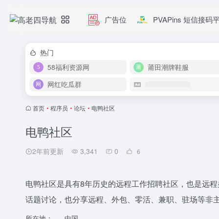
广告位
PVAPins 短信接码
热门
58福利资源网
莆田潮牌鞋服
网红吃瓜群
首页
•
程序员
•
论坛
•
电鸭社区
电鸭社区
2年前更新
3,341
0
6
电鸭社区是具有8年历史的远程工作招聘社区，也是远
话题讨论，也分享远程、外包、零活、兼职、驻场等非
所在地：
中国