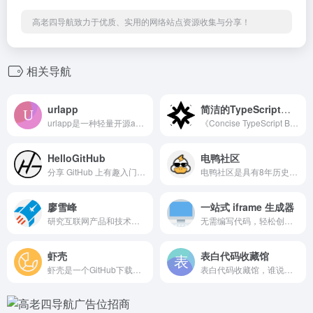
高老四导航致力于优质、实用的网络站点资源收集与分享！
相关导航
urlapp
简洁的TypeScript之书
urlapp是一种轻量开源app封装形式。它使用Data URL规范，封装一个单页面html应用为一个url，使用浏览器访问url可直接使用app。
《Concise TypeScript Book》全面而简洁地概述了 TypeScript 的功能。它提供了清晰的解释，涵盖了该语言最新版本中的所有方面，从强大的类型系统到高级功能。无论您是初学者还是经验丰富的开发人员，本书都是增强您对 TypeScript 的理解和熟练程度的宝贵资源。
HelloGitHub
电鸭社区
分享 GitHub 上有趣入门级的开源项目
电鸭社区是具有8年历史的远程工作招聘社区，也是远程办公互联网工作者们的聚集地。在社区，我们进行有价值的话题讨论，也分享远程、外包、零活、兼职、驻场等非主流工作机会。「只工作，不上班」是我们倡导的工作态度。
廖雪峰
一站式 iframe 生成器
研究互联网产品和技术，提供原创中文精品教程
无需编写代码，轻松创建自定义、响应式且安全的嵌入内容。支持多设备预览、企业级安全控制、完整样式定制、配置管理等专业功能。
虾壳
表白代码收藏馆
虾壳是一个GitHub下载加速网站，提供GitHub文件加速服务，支持API、Git以及Releases、 Archive、gist、raw.githubusercontent.com等文件代理加速下载
表白代码收藏馆，谁说程序猿不懂浪漫。