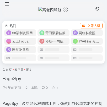
热门
立即入驻
58福利资源网
莆田潮牌鞋服
网红私密照
云上Focus接码平台
秒哒-一句话做应用
PVAPins 短信接码平台
网红吃瓜群
首页
•
程序员
•
正文
PageSpy
1年前更新
1,853
0
1
PageSpy，多功能远程调试工具，像使用谷歌浏览器的控制