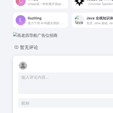
urlapp是一种轻量开源app封装形式。它使用Data URL规范，封装一个单页面html应用为一个url，使用浏览器访问url可直接使用app。
liuziting
Java 全栈知识
致力于用 AI 构建实用的 Web 应用，通过 Kiro 编辑器，实现了从需求分析、架构设计到代码实现的全流程开发。 致力于探索AI与传统开发的完美结合，让编程变得更加高效和有趣。
暂无评论