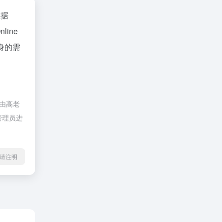
数据
ine
身的需
不由高老
管理员进
l转载请注明