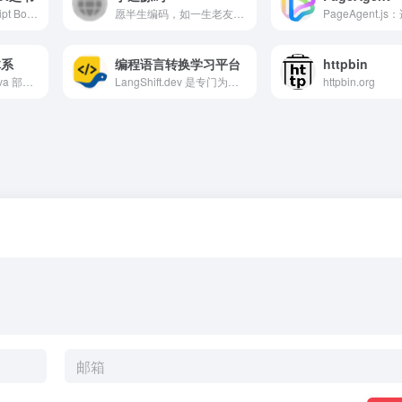
《Concise TypeScript Book》全面而简洁地概述了 TypeScript 的功能。它提供了清晰的解释，涵盖了该语言最新版本中的所有方面，从强大的类型系统到高级功能。无论您是初学者还是经验丰富的开发人员，本书都是增强您对 TypeScript 的理解和熟练程度的宝贵资源。
愿半生编码，如一生老友！读源码是很小众的需求，希望在你需要的时候，不会孤单！
体系
编程语言转换学习平台
httpbin
包含: Java 基础, Java 部分源码, JVM, Spring, Spring Boot, Spring Cloud, 数据库原理, MySQL, ElasticSearch, MongoDB, Docker, k8s, CI&amp;CD, Linux, DevOps, 分布式, 中间件, 开发工具, Git, IDE, 源码阅读，读书笔记, 开源项目
LangShift.dev 是专门为开发者设计的编程语言转换学习平台。通过对比不同编程语言的语法特性和概念映射，帮助开发者快速掌握新语言。支持 JavaScript 到 Python、Rust 等多种语言转换学习，提供交互式代码编辑器和渐进式学习路径。
httpbin.org