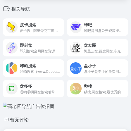
相关导航
皮卡搜索
蜂吧
皮卡搜 - 阿里夸克百度蓝奏天翼五大网盘聚合搜索引擎，10000000+ 网盘资源免费无偿分享，坚持做最好的网盘搜索引擎！
蜂吧是网盘公开资源搜索-3亿海量资源，自动过滤失效链，智能聚合百度网盘、阿里云盘、夸克网盘、迅雷云盘等主流平台资源
即刻盘
盘友圈
即刻搜索全网网盘资源，快速找到你需要的文件
阿里云盘,百度网盘,夸克网盘资源搜索工具
咔帕搜索
盘小子
咔帕搜索（www.CuppaSo.com）是一个资源超丰富的综合资源搜索网站,咔帕搜索专注于收录全网综合盘资源，包括：影视资源、音乐资源、图片资源、电子书资源、软件资源、小说资源等等。只需要输入关键词即可搜索综合云盘资源,直接提供综合云盘分享链接,大家可以保存至自己的综合云盘,或者直接下载。
盘小子是专业的免费网盘资源搜索引擎，全面支持夸克网盘、百度网盘、阿里云盘等多个主流网盘平台的资源搜索与下载服务。提供快速精准的搜索体验，海量优质资源一键直达，界面简洁美观易用，完全免费且安全无广告无弹窗。立即体验高效便捷的网盘资源搜索服务，轻松快速找到您需要的各类文件、视频、文档等资源内容！
盘多多
秒搜
哎哟喂啊网盘搜索引擎提供盘多多、盘搜搜、如风搜等资源服务，是您工作、学习、娱乐的最好云盘搜索神器，盘搜搜尽在哎哟喂啊！
秒搜,网盘搜索,最优秀的阿里云盘搜索服务的平台,收集各类阿里云盘资源提供一站式搜索功能,推动互联网优质资源的高效传递!全网千万级的云盘资源每日更新，包括考研,电影,动漫,视频,图书,软件,文档,音乐,等优质网盘资源
暂无评论