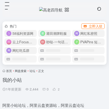
热门
立即入驻
58福利资源网
莆田潮牌鞋服
网红私密照
云上Focus接码平台
秒哒-一句话做应用
PVAPins 短信接码平台
网红吃瓜群
首页
•
网盘搜索
•
论坛
•
正文
我的小站
1年前更新
2,444
0
2
阿里小站论坛，阿里云盘资源站，阿里云盘论坛