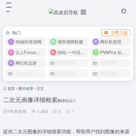
热门
立即入驻
58福利资源网
莆田潮牌鞋服
网红私密照
云上Focus接码平台
秒哒-一句话做应用
PVAPins 短信接码平台
网红吃瓜群
首页
•
图片处理
•
正文
二次元画像详细检索
翻译站点
1年前发布
1,453
0
1
提供二次元图像的详细搜索功能，帮助用户找到图像的来源