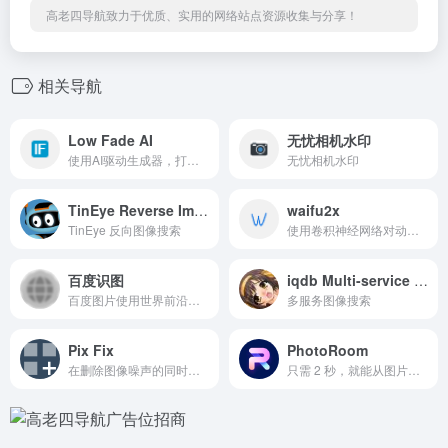
高老四导航致力于优质、实用的网络站点资源收集与分享！
相关导航
Low Fade AI
无忧相机水印
使用AI驱动生成器，打造您完美的低渐层或渐层发型。上传您的照片，即可立即查看您尝试专业渐层发型的效果，包括低渐层和渐层低渐层风格。免费在线工具。
无忧相机水印
TinEye Reverse Image Search
waifu2x
TinEye 反向图像搜索
使用卷积神经网络对动漫风格的图片进行放大操作（支持照片）。
百度识图
iqdb Multi-service image search
百度图片使用世界前沿的人工智能技术，为用户甄选海量的高清美图，用更流畅、更快捷、更精准的搜索体验，带你去发现多彩的世界。
多服务图像搜索
Pix Fix
PhotoRoom
在删除图像噪声的同时保留细节 — 100% 免费 — 全部在浏览器中完成 — 支持照片和徽标。
只需 2 秒，就能从图片中删除对象、人物、文字或水印。只需选择图片，然后在要删除的元素上涂画即可。