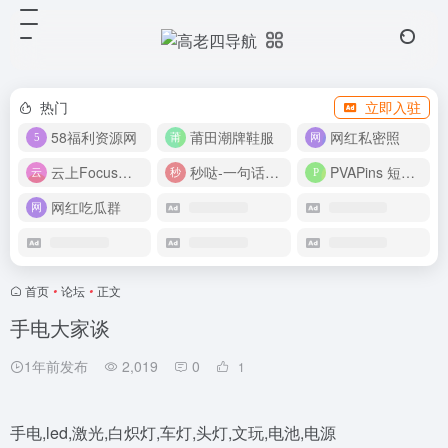
热门
立即入驻
58福利资源网
莆田潮牌鞋服
网红私密照
云上Focus接码平台
秒哒-一句话做应用
PVAPins 短信接码平台
网红吃瓜群
首页
•
论坛
•
正文
手电大家谈
1年前发布
2,019
0
1
手电,led,激光,白炽灯,车灯,头灯,文玩,电池,电源