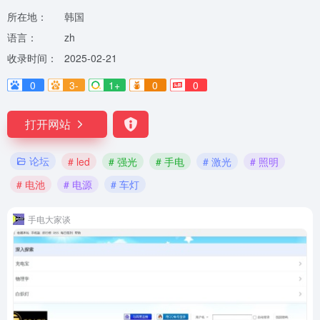
所在地：
韩国
语言：
zh
收录时间：
2025-02-21
0
3-
1+
0
0
打开网站
论坛
# led
# 强光
# 手电
# 激光
# 照明
# 电池
# 电源
# 车灯
手电大家谈