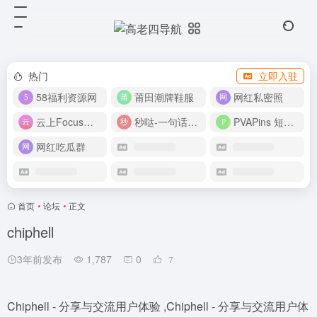
热门
立即入驻
58福利资源网
莆田潮牌鞋服
网红私密照
云上Focus接码平台
秒哒-一句话做应用
PVAPins 短信接码平台
网红吃瓜群
首页
•
论坛
•
正文
chiphell
3年前发布
1,787
0
7
Chiphell - 分享与交流用户体验 ,Chiphell - 分享与交流用户体