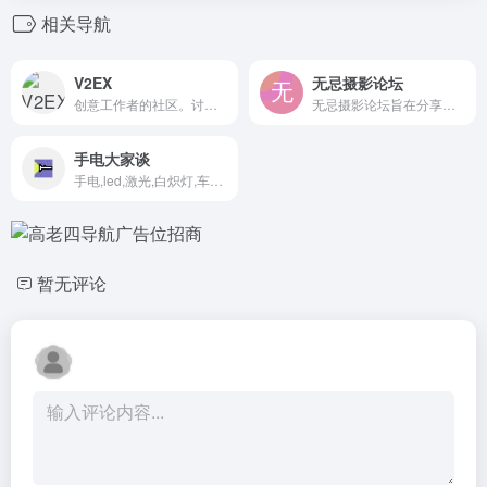
相关导航
V2EX
无忌摄影论坛
创意工作者的社区。讨论编程、设计、硬件、游戏等令人激动的话题。
无忌摄影论坛旨在分享和交流摄影器材、摄影技术和摄影作品，建有佳能、尼康、索尼、宾得等器材（机身、镜头、附件等）品牌版块，设有自然摄影、人像摄影、旅游摄影、黑白摄影、商业摄影等专门技术探讨与分享版块
手电大家谈
手电,led,激光,白炽灯,车灯,头灯,文玩,电池,电源
暂无评论