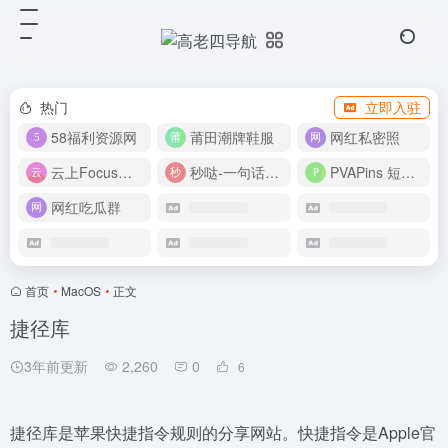
热门
立即入驻
58福利资源网
莆田潮牌鞋服
网红私密照
云上Focus接码平台
秒哒-一句话做应用
PVAPins 短信接码平台
网红吃瓜群
首页
•
MacOS
•
正文
捷径库
3年前更新
2,260
0
6
捷径库是苹果快捷指令规则的分享网站。快捷指令是Apple官