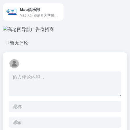
Mac俱乐部
Mac俱乐部是专为苹果设备用户打造的一站式服务平台，致力于为Mac及iPhone用户提供安全可靠的软件下载、前沿资讯、个性化体验与活跃的果粉社区。自2024年4月上线以来，我们始终以「资源丰富、安全便捷、互动共享」为核心，助力用户探索苹果生态的无限可能。
暂无评论