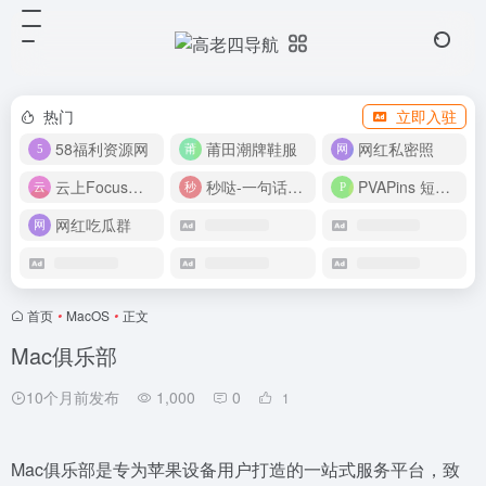
热门
立即入驻
58福利资源网
莆田潮牌鞋服
网红私密照
云上Focus接码平台
秒哒-一句话做应用
PVAPins 短信接码平台
网红吃瓜群
首页
•
MacOS
•
正文
Mac俱乐部
10个月前发布
1,000
0
1
Mac俱乐部是专为苹果设备用户打造的一站式服务平台，致