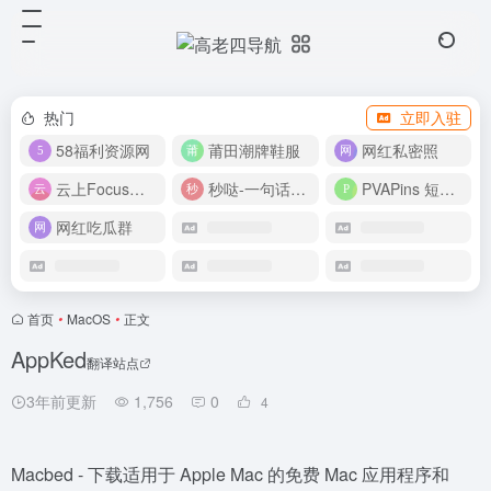
热门
立即入驻
58福利资源网
莆田潮牌鞋服
网红私密照
云上Focus接码平台
秒哒-一句话做应用
PVAPins 短信接码平台
网红吃瓜群
首页
•
MacOS
•
正文
AppKed
翻译站点
3年前更新
1,756
0
4
Macbed - 下载适用于 Apple Mac 的免费 Mac 应用程序和