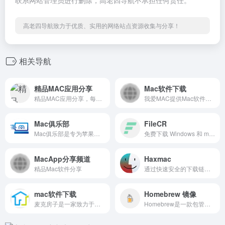
联系网站管理员进行删除，高老四导航不承担任何责任。
高老四导航致力于优质、实用的网络站点资源收集与分享！
相关导航
精品MAC应用分享
Mac软件下载
精品MAC应用分享，每天分享大量 mac 软件，为您提供优质的 mac 软件,免费软件下载服务
我爱MAC提供Mac软件、Mac游戏、苹果电脑软件、macbook软件下载，为喜欢Mac的用户提供专业的Mac软件下载的平台。
Mac俱乐部
FileCR
Mac俱乐部是专为苹果设备用户打造的一站式服务平台，致力于为Mac及iPhone用户提供安全可靠的软件下载、前沿资讯、个性化体验与活跃的果粉社区。自2024年4月上线以来，我们始终以「资源丰富、安全便捷、互动共享」为核心，助力用户探索苹果生态的无限可能。
免费下载 Windows 和 macOS 软件、Android 应用与游戏、在线学习视频与电子书、PC 游戏、脚本等丰富资源。
MacApp分享频道
Haxmac
精品Mac软件分享
通过快速安全的下载链接，从 Mac AppStore 内外免费下载破解的 macOS 应用程序和游戏的完整版本。
mac软件下载
Homebrew 镜像
麦克房子是一家致力于分享Mac苹果电脑软件的下载网站，提供专业的Mac装机软件、Mac游戏、Mac热门的开发和设计软件，打造精品苹果Mac免费应用下载平台。
Homebrew是一款包管理工具，目前支持macOS和linux系统。主要有四个部分组成: brew、homebrew-core 、homebrew-cask、homebrew-bottles。本网站主要介绍 Homebrew安装方式以及如何加速访问，顺便普及一些必要的知识。