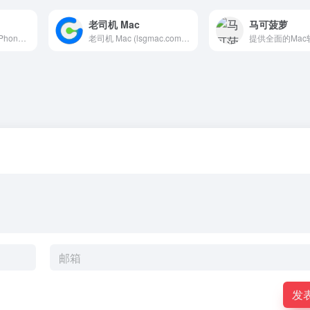
老司机 Mac
马可菠萝
在 App Store 上为 iPhone、iPad、Mac 等设备寻找应用和游戏。
老司机 Mac (lsgmac.com) 是 Mac 用户的专属软件资源库！我们每日持续更新高质量的 Mac 生产力工具与设计软件，同时提供丰富的 Mac 办公应用及破解版资源。所有软件均经过严格测试，提供免安装中文版、配套激活工具及详细安装教程，致力于为 Mac 用户打造最激情、最便捷的一站式下载体验！
发