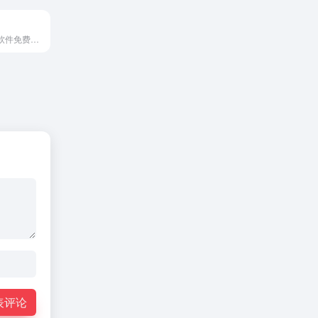
提供全面的Mac软件免费下载，分享最新的Mac游戏、图形设计软件、行业软件、开发工具、媒体工具、网络工具、系统工具等，为你搭建最专业的苹果软件免费下载平台。
表评论