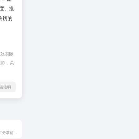
度、搜
确切的
导航实际
删除，高
l转载请注明
Mac软件之家旨在分享精选Mac软件,Mac破解软件,Mac游戏和Mac壁纸下载。每一个Mac软件都经过安装测试，确保100%可以使用。