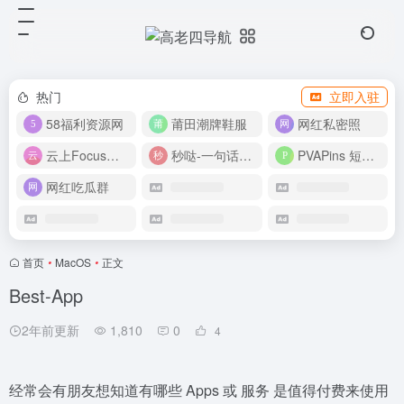
热门
立即入驻
58福利资源网
莆田潮牌鞋服
网红私密照
云上Focus接码平台
秒哒-一句话做应用
PVAPins 短信接码平台
网红吃瓜群
首页
•
MacOS
•
正文
Best-App
2年前更新
1,810
0
4
经常会有朋友想知道有哪些 Apps 或 服务 是值得付费来使用