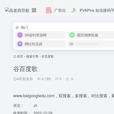
广告位
PVAPins 短信接码
热门
58福利资源网
莆田潮牌鞋服
网红吃瓜群
首页
•
搜索引擎
•
谷百度歌
谷百度歌
4年前发布
4,189
0
8
www.baigoogledu.com，双搜索，多搜索，对比
语言：
zh
收录时间：
2022-12-29