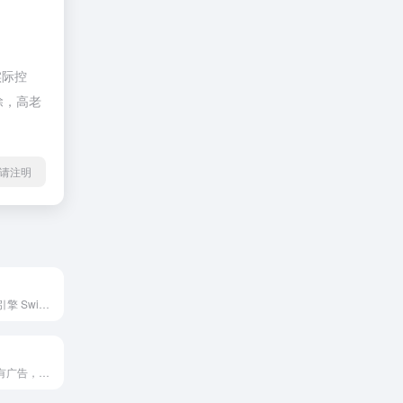
实际控
除，高老
l转载请注明
我们的匿名搜索引擎 Swisscows 绝对安全。无跟踪 ✓ 匿名搜索 ✓ 家庭友好 ✓ at | swisscows.com
秘塔AI搜索，没有广告，直达结果