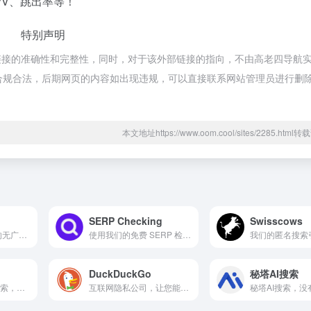
PV、跳出率等！
特别声明
链接的准确性和完整性，同时，对于该外部链接的指向，不由高老四导航
，都属于合规合法，后期网页的内容如出现违规，可以直接联系网站管理员进行删
本文地址https://www.oom.cool/sites/2285.htm
SERP Checking
Swisscows
基于谷歌搜索引擎的无广告搜索引擎
使用我们的免费 SERP 检查器分析来自 230 多个国家/地区的结果。深入了解丰富结果、前 100 名排名等信息。现在就使用 SERP 检查提升您的搜索引擎优化！
DuckDuckGo
秘塔AI搜索
通过 OceanHero 搜索，您可以帮助拯救海洋免受塑料污染。
互联网隐私公司，让您能够无缝地控制您的在线个人信息，而无需做出任何取舍。