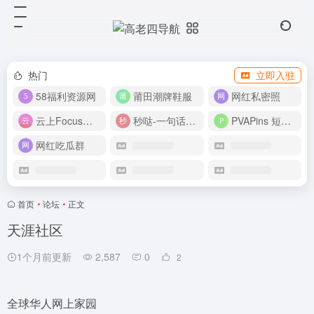
热门
立即入驻
58福利资源网
莆田潮牌鞋服
网红私密照
云上Focus接码平台
秒哒-一句话做应用
PVAPins 短信接码平台
网红吃瓜群
首页
•
论坛
•
正文
天涯社区
1个月前更新
2,587
0
2
全球华人网上家园