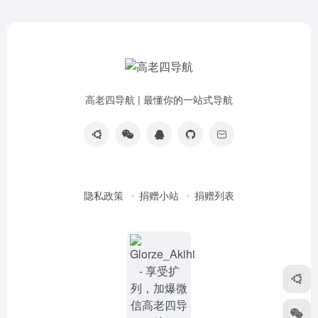
高老四导航 | 最懂你的一站式导航
隐私政策
捐赠小站
捐赠列表