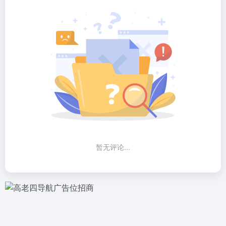
暂无评论...