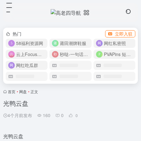
热门
立即入驻
58福利资源网
莆田潮牌鞋服
网红私密照
云上Focus接码平台
秒哒-一句话做应用
PVAPins 短信接码平台
网红吃瓜群
首页
•
网盘
•
正文
光鸭云盘
4个月前发布
160
0
0
光鸭云盘