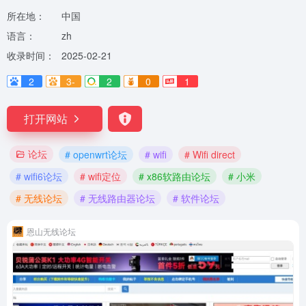
所在地：
中国
语言：
zh
收录时间：
2025-02-21
2
3-
2
0
1
打开网站
论坛
# openwrt论坛
# wifi
# Wifi direct
# wifi6论坛
# wifi定位
# x86软路由论坛
# 小米
# 无线论坛
# 无线路由器论坛
# 软件论坛
恩山无线论坛