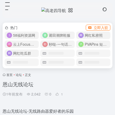
热门
立即入驻
58福利资源网
莆田潮牌鞋服
网红私密照
云上Focus接码平台
秒哒-一句话做应用
PVAPins 短信接码平台
网红吃瓜群
首页
•
论坛
•
正文
恩山无线论坛
1年前发布
2,042
0
1
恩山无线论坛-无线路由器爱好者的乐园