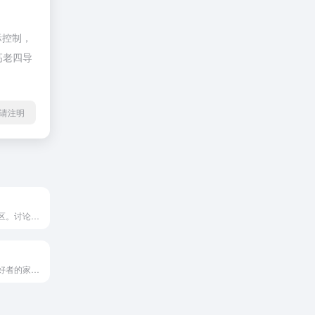
际控制，
高老四导
l转载请注明
创意工作者的社区。讨论编程、设计、硬件、游戏等令人激动的话题。
观赏鱼和水族爱好者的家园，China Tropica Aquarium 南美水族论坛