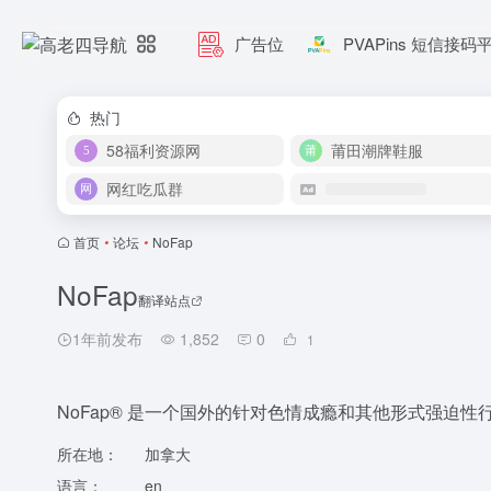
广告位
PVAPins 短信接码
热门
58福利资源网
莆田潮牌鞋服
网红吃瓜群
首页
•
论坛
•
NoFap
NoFap
翻译站点
1年前发布
1,852
0
1
NoFap® 是一个国外的针对色情成瘾和其他形式强迫
所在地：
加拿大
语言：
en