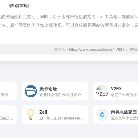
特别声明
链接的准确性和完整性，同时，对于该外部链接的指向，不由高老四导航实
属于合规合法，后期网页的内容如出现违规，可以直接联系网站管理员进行删除，
本文地址https://www.oom.cool/sites/4763.htm
美卡论坛
V2EX
站长论坛，收集各路资源福利、主题插件，服务器主机、域名行情等内容。TG 群：@dalaonet
欢迎讨论信用卡/银行账户/点数里程等问题，同时也欢迎讨论一些更加广泛的在美华人感兴趣的问题，如旅行/理财/购物/法律/情感/求职等。希望大家友善讨论，积极分享，共同创造一个有信息量的社区让大家都能有所收获！
Zeli
南美水族家园
Solo 独立开发者社区由众多独立开发者一起组建，分享最新动态、推动产品落地及运营和市场化。让你能在这里找到对接资源和灵感，收货第一桶金。
Zeli 每日汇总 Hacker News 和 HuggingFace 上的 AI 论文，自动进行摘要和要点提取，助您快速筛选出值得阅读的文章。我们的平台通过提供简明扼要的摘要，帮助您判断一篇文章是否值得深入阅读，从而节省您的时间并提高阅读效率。