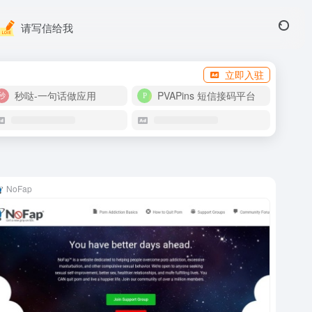
请写信给我
立即入驻
秒哒-一句话做应用
PVAPins 短信接码平台
NoFap