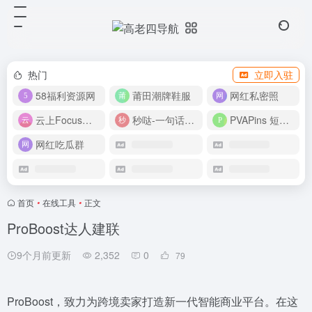
热门
立即入驻
58福利资源网
莆田潮牌鞋服
网红私密照
云上Focus接码平台
秒哒-一句话做应用
PVAPins 短信接码平台
网红吃瓜群
首页
•
在线工具
•
正文
ProBoost达人建联
9个月前更新
2,352
0
79
ProBoost，致力为跨境卖家打造新一代智能商业平台。在这