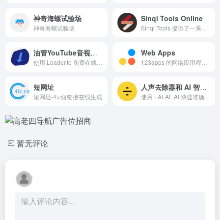
神奇海螺试验场
Sinqi Tools Online
神奇海螺试验场
Sinqi Tools 提供了一系列精致的网络工具，旨在满足特定和不常见的需求。这些工具的特点是简洁无广告，操作主要在本地执行，以保护用户数据的隐私和安全。Sinqi Tools 支持多平台使用，包括 PWA（渐进式网页应用）、桌面软件、APP、浏览器扩展以及 VSCode 扩展等。
油管YouTube音视频在线下载
Web Apps
使用 Loader.to 免费在线下载 MP3 和其他格式的 YouTube 播放列表！
123apps 的网络应用程序 - 编辑、转换、创建
短网址
人声去除器和 AI 智能伴奏分离器
短网址-4iz短链接在线生成
使用 LALAL.AI 快速准确地分割人声和乐器音轨。上传任何音频文件，几秒钟内就能收到高质量的提取音轨。
暂无评论