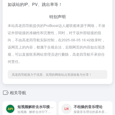
如该站的IP、PV、跳出率等！
特别声明
本站高老四导航提供的ProBoost达人建联都来源于网络，不保
证外部链接的准确性和完整性，同时，对于该外部链接的指
向，不由高老四导航实际控制，在2025-06-05 16:42收录时，
该网页上的内容，都属于合规合法，后期网页的内容如出现违
规，可以直接联系网站管理员进行删除，高老四导航不承担任
何责任。
高老四导航致力于优质、实用的网络站点资源收集与分享！
相关导航
短视频解析去水印接口平台
不枯燥的音乐理论
短视频 - 解析去水印下载器,复制短视频软件分享的短网址粘贴到下面的输入框解析,一键解析下载,简单快捷提取网页的视频,解析接口,去水印网站平台,在线提取网页视频,免费试用解析接口,免费在线去水印网站服务
探索音乐理论的基本原理，从和声、旋律到节奏，提供音感训练与吉他理论工具的全面指南。