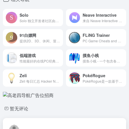
Solo
Neave Interactive
Solo 独立开发者社区由众多独立开发者一起组建，分享最新动态、推动产品落地及运营和市场化。让你能在这里找到对接资源和灵感，收货第一桶金。
来自 Neave Interactive 的应用程序，包括 Zoom Earth、Webcam Toy、Strobe Illusion、Bouncy Balls 等。
91白嫖网
FLiNG Trainer
提供2D、3D、休闲、冒险、剧情丰富、动作、动漫、单人、多人、探索、模拟、氛围、独立、策略、角色扮演等各种破解版游戏资源下载
PC Game Cheats and Mods
低端游戏
摸鱼小栈
性能最好的在线PC经典游戏站。 现在已完美支持手柄，3DFX Voodoo，罗兰MT-32及GM音源。致敬这个没有网游、没有手游、性能有限却又最有创造力的游戏黄金时代
摸鱼小栈 - 一个包含各种小游戏的网站
Zeli
PokéRogue
Zeli 每日汇总 Hacker News 和 HuggingFace 上的 AI 论文，自动进行摘要和要点提取，助您快速筛选出值得阅读的文章。我们的平台通过提供简明扼要的摘要，帮助您判断一篇文章是否值得深入阅读，从而节省您的时间并提高阅读效率。
PokéRogue是一款基于浏览器的宝可梦同人游戏，极大程度的受到了roguelite题材的启发。在无尽战斗的同时收集可叠加的物品，探索不同的生态环境，让你的宝可梦达到前所未有的高度。
暂无评论