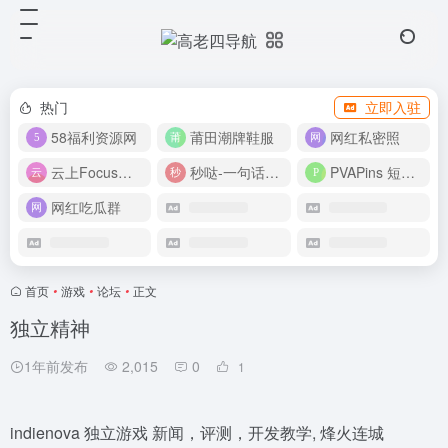
热门
立即入驻
58福利资源网
莆田潮牌鞋服
网红私密照
云上Focus接码平台
秒哒-一句话做应用
PVAPins 短信接码平台
网红吃瓜群
首页
•
游戏
•
论坛
•
正文
独立精神
1年前发布
2,015
0
1
indienova 独立游戏 新闻，评测，开发教学, 烽火连城