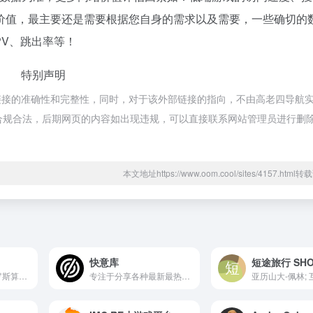
价值，最主要还是需要根据您自身的需求以及需要，一些确切的
PV、跳出率等！
特别声明
链接的准确性和完整性，同时，对于该外部链接的指向，不由高老四导航
，都属于合规合法，后期网页的内容如出现违规，可以直接联系网站管理员进行删
本文地址https://www.oom.cool/sites/4157.htm
快意库
短途旅行 SHOR
感觉最近这几年俄罗斯算是彻...
专注于分享各种最新最热门的单机游戏、Galgame资源、高清3D渲染图片、美女写真图片和精品同人图，全站资源免费下载，无需注册登录，无会员充值或积分系统，让您畅享高质量的游戏和视觉享受。定期更新，让您第一时间获取最优质的内容。