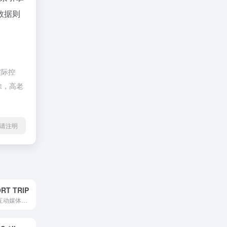
数据则
实际控
除，高老
l转载请注明
T TRIP
亚历山大-佩林; 互动媒体与插画