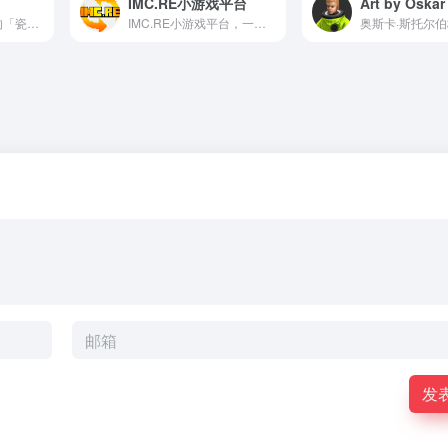
IMC.RE小游戏平台
Art by Oskar
在浏览器里就能玩的「瓷砖绕线」益智游戏——把六边形小径首尾相接，铺得越长得分越高，支持同屏多人对战与全球日榜。
IMC.RE小游戏平台，一套多个小游戏网站合集，采用响应式布局设计，自适应手机移动端，用户体验更好。
发