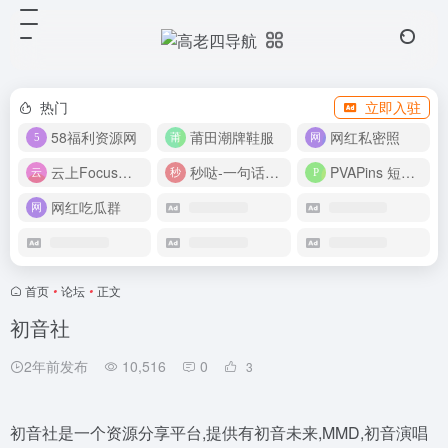
热门
立即入驻
58福利资源网
莆田潮牌鞋服
网红私密照
云上Focus接码平台
秒哒-一句话做应用
PVAPins 短信接码平台
网红吃瓜群
首页
•
论坛
•
正文
初音社
2年前发布
10,516
0
3
初音社是一个资源分享平台,提供有初音未来,MMD,初音演唱