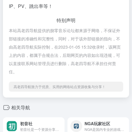
IP、PV、跳出率等！
特别声明
本站高老四导航提供的捌零音乐论坛都来源于网络，不保证外
部链接的准确性和完整性，同时，对于该外部链接的指向，不
由高老四导航实际控制，在2023-01-05 15:32收录时，该网页
上的内容，都属于合规合法，后期网页的内容如出现违规，可
以直接联系网站管理员进行删除，高老四导航不承担任何责
任。
高老四导航致力于优质、实用的网络站点资源收集与分享！
相关导航
初音社
NGA玩家社区
初音社是一个资源分享平台,提供有初音未来,MMD,初音演唱会,动漫,电影,番剧,音乐,写真,游戏等相关资源, 大家可以在这里互相分享和交换资源
NGA是国内专业的游戏玩家社区,魔兽世界,英雄联盟,炉石传说,风暴英雄,暗黑破坏神3(D3)游戏攻略讨论,以及其他热门游戏玩家社区