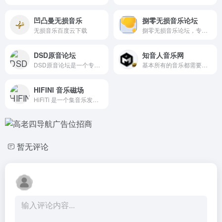
凹凸曼无损音乐
捌零无损音乐论坛
无损音乐百度云下载
捌零无损音乐论坛，专为网友提供各种无损音乐交流的娱乐互动平台和无损音乐下载网站。主要有FLAC,APE,DTS,WAV 等各种无损音乐下载.
DSD原音论坛
知音人音乐网
DSD原音论坛是一个专注于高品质音乐分享的社区，提供DSD、FLAC等无损音乐资源。在这里，您可以与其他音乐爱好者交流心得，发现更多优秀作品。
基本所有的音乐都需要积分或...
HIFINI 音乐磁场
HiFiTi 是一个集音乐发现、欣赏、分享和交流于一体的在线分享平台。我们拥有海量的音乐库，覆盖了流行、摇滚、欧美、日韩等多种音乐风格，如果您有需求, 请注册账号并发布信息、详细描述歌曲信息等, 我们会尽力帮您寻找HiFiTi MUSIC BBS - HiFiTi.COM
暂无评论