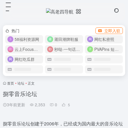
热门
立即入驻
58福利资源网
莆田潮牌鞋服
网红私密照
云上Focus接码平台
秒哒-一句话做应用
PVAPins 短信接码平台
网红吃瓜群
首页
•
论坛
•
正文
捌零音乐论坛
3年前更新
2,353
0
5
捌零音乐论坛创建于2006年，已经成为国内最大的音乐论坛