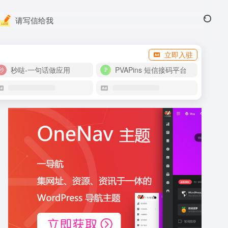
请写信给我
立即入驻
秒哒-一句话做应用
PVAPins 短信接码平台