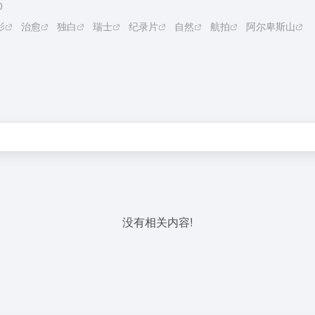
0
影
治愈
独白
瑞士
纪录片
自然
航拍
阿尔卑斯山
没有相关内容!