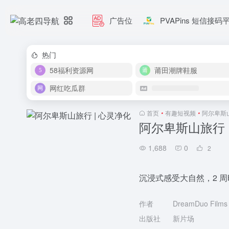
广告位
PVAPins 短信接码
热门
58福利资源网
莆田潮牌鞋服
网红吃瓜群
首页
•
有趣短视频
•
阿尔卑斯山
阿尔卑斯山旅行 
1,688
0
2
沉浸式感受大自然，2 
作者
DreamDuo Films
出版社
新片场