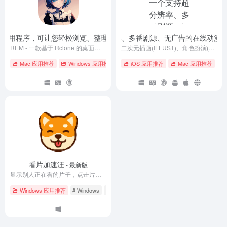
e 的桌面应用程序，可让您轻松浏览、整理和传输各个云存储中的文件
AniCh – 一个支持超分辨率、多番剧源、无广告的在线动漫追
- v0.5.0
REM - 一款基于 Rclone 的桌面应用程序，可让您轻松浏览、整理和传输各个云存储中的文件
二次元插画(ILLUST)、角色扮演(COSPLAY)爱好者社区，主要提供人气插画/人气COSER美图的浏览、搜索、下载与分享等服务。
Mac 应用推荐
Windows 应用推荐
# GitHub
iOS 应用推荐
# Linux
# macOS
Mac 应用推荐
# 
看片加速汪
- 最新版
显示别人正在看的片子，点击片名和对方一起看，从而相互加速。
Windows 应用推荐
# Windows
# 影视软件
# 电影