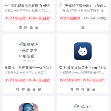
荐一个看影视看电视直播的 APP
全能下载 V1.2（安卓端下载神器）（爱佬大神
- v5.4.6
影视是一款基于猫影视开源的CatVodTVJarLoader项目，从零开始写。非常简洁清爽且功能强大。界面上采用 Android TV Leanback架构，播放器采用最新版EXO及IJK开源专案的智能电视软件，使用体验感舒适，支持电视直播功能，界面非常简洁，没有花里胡哨的内容，有手机版和电视版两个版本，用户只需要配置相关地址（接口）就可以使用。
安卓端下载神器-全能下载 V1.2
iOS 应用推荐
Mac 应用推荐
# Android
安卓应用推荐
# Windows
# Android
# 安卓
# 下载
#
复生的集影视、电视直播于一体的观影平台 APP
小猫影视 – 一款支持 VOD/JS 扩展源等全平台的影视播
- danbo_1207
蛋播星球是一款全平台影视应用，提供海量高清电影、电视剧、综艺、动漫等资源，支持手机、平板、电脑多设备观看。智能推荐、多语言字幕、离线下载，打造极致观影体验。
小猫影视是一款免费开源的跨平台视频播放器，支持Android、Windows、macOS、iOS与Linux，基于Flutter开发，提供简洁界面、JS扩展源自定义及无广告纯净体验，让你轻松追剧、管理媒体库，随时畅享本地与在线视频！
iOS 应用推荐
Mac 应用推荐
# Android
iOS 应用推荐
# iOS
# macOS
Mac 应用推荐
# A