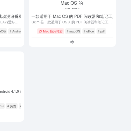
线动漫追番看图弹幕 APP
Skim – 一款适用于 Mac OS 的 PDF 阅读器和笔记工具
- v1.4.1
- 1.7.8
二次元插画(ILLUST)、角色扮演(COSPLAY)爱好者社区，主要提供人气插画/人气COSER美图的浏览、搜索、下载与分享等服务。
Skim 是一款适用于 OS X 的 PDF 阅读器和笔记工具。它旨在帮助您阅读和注释 PDF 格式的科学论文，但也非常适合查看任何 PDF 文件。
 ACG
# Android
# cos
Mac 应用推荐
# macOS
# office
# pdf
ndroid 4.1.0 iOS 1.3.94
iOS
# 免费
# 安卓