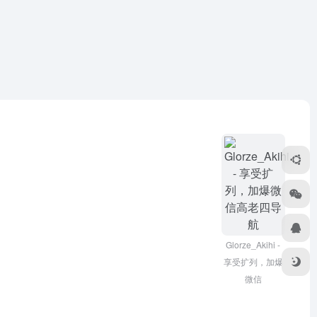
Glorze_Akihi -
享受扩列，加爆
微信