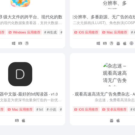
一款支持 GB 级大文件的跨平台、现代化的数据集浏览器
AniCh – 一个支持超分辨率、多番剧源、无广告的在
1.15.3
- v1.3.1
100% AI 生成的现代化数据集查看器，支持大数据集查看、快速搜索和跨平台使用
推荐
Windows 应用推荐
# AI生成
# GitHub
# Linux
iOS 应用推荐
Mac 应用推荐
#
器中文版-最好的txt阅读器
杂志迷 – 观看高速高清无广告免费杂志
- v1.0
- A
多多阅读器中文版是为资深书虫量身打造的一款优质的TXT阅读工具，有丰富的自定义阅读设置和完善的文件管理功能。
杂志迷，免费看高清杂志
推荐
Mac 应用推荐
# txt
# 小说
# 电子书
iOS 应用推荐
安卓应用推荐
# 