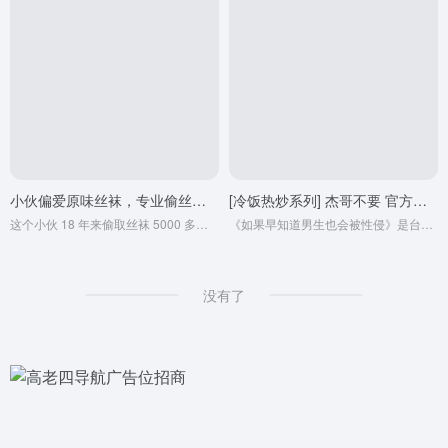
小伙偏爱原味丝袜，专业偷丝袜 18 年，家里珍藏丝袜 5000 条
[冷饭热炒系列] 杰哥不要 官方正版 高清重制
这个小伙 18 年来偷取丝袜 5000 多条，可以绕操场 10 圈，而且将偷来的丝袜细致分类，贴心标注丝袜主人的姓名住址，方便日后回味
《如果早知道男生也会被性侵》是台湾教育研究院根据真实案例改编制作的一部性别平等教育宣传影片，由陈北川导演，传爱编剧小组编剧，于2012年在基隆市新丰街拍摄。
没有了